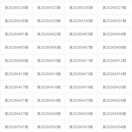
第20260324期
第20260325期
第20260326期
第20260327期
第20260328期
第20260329期
第20260330期
第20260331期
第20260401期
第20260402期
第20260403期
第20260404期
第20260405期
第20260406期
第20260407期
第20260408期
第20260409期
第20260410期
第20260411期
第20260412期
第20260413期
第20260414期
第20260415期
第20260416期
第20260417期
第20260418期
第20260419期
第20260420期
第20260421期
第20260424期
第20260425期
第20260426期
第20260427期
第20260428期
第20260429期
第20260430期
第20260501期
第20260502期
第20260503期
第20260504期