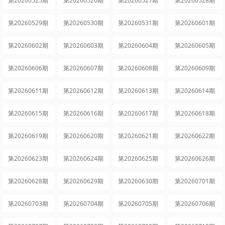
第20260525期
第20260526期
第20260527期
第20260528期
第20260529期
第20260530期
第20260531期
第20260601期
第20260602期
第20260603期
第20260604期
第20260605期
第20260606期
第20260607期
第20260608期
第20260609期
第20260611期
第20260612期
第20260613期
第20260614期
第20260615期
第20260616期
第20260617期
第20260618期
第20260619期
第20260620期
第20260621期
第20260622期
第20260623期
第20260624期
第20260625期
第20260626期
第20260628期
第20260629期
第20260630期
第20260701期
第20260703期
第20260704期
第20260705期
第20260706期