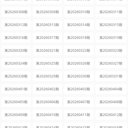
第20260308期
第20260309期
第20260310期
第20260311期
第20260312期
第20260313期
第20260314期
第20260315期
第20260316期
第20260317期
第20260318期
第20260319期
第20260320期
第20260321期
第20260322期
第20260323期
第20260324期
第20260325期
第20260326期
第20260327期
第20260328期
第20260329期
第20260330期
第20260331期
第20260401期
第20260402期
第20260403期
第20260404期
第20260405期
第20260406期
第20260407期
第20260408期
第20260409期
第20260410期
第20260411期
第20260412期
第20260413期
第20260414期
第20260415期
第20260416期