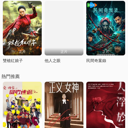
正片
正片
正片
雙槍紅娘子
他人之眼
民間奇案錄
熱門推薦