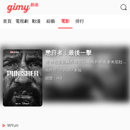

首頁
電視劇
動漫
綜藝
電影
排行
懲罸者：最後一擊
喬·博恩瑟,切爾西·佈雷亞,湯姆·約翰遜,多米尼尅·曼齊諾,伊芙·德帕奧利斯,Jamal,Lloyd,Johnson
动作片
/ 2026 / 未知
狀態：HD
WYun