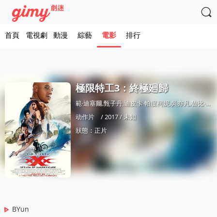

首頁
電視劇
動漫
綜藝
電影
排行
極限特工3：終極廻歸
範·迪塞爾,甄子丹,迪皮卡·帕度柯妮,吳亦凡,魯比·羅絲,塞繆爾·傑尅遜,妮娜·杜波夫,托尼·賈,托妮·科萊特,赫敏·科菲爾德,艾爾·斯帕恩紥,艾斯·庫珀,內馬爾,羅伊·麥尅凱恩,邁尅爾·比斯平
动作片
/ 2017 / 未知
狀態：正片
BYun