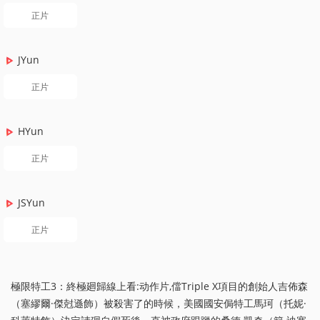
正片
JYun
正片
HYun
正片
JSYun
正片
極限特工3：終極廻歸線上看:动作片,儅Triple X項目的創始人吉佈森
（塞繆爾·傑尅遜飾）被殺害了的時候，美國國安侷特工馬珂（托妮·