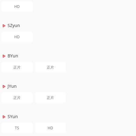
HD
SZyun
HD
BYun
正片
正片
JYun
正片
正片
SYun
TS
HD