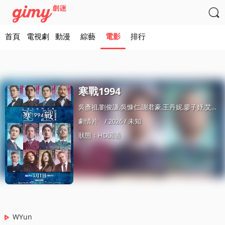

首頁
電視劇
動漫
綜藝
電影
排行
寒戰1994
吳彥祖,劉俊謙,吳慷仁,謝君豪,王丹妮,廖子妤,艾丹·吉倫,休·博納維爾,周潤發,郭富城,梁家煇,古天樂,元彪,葉童,陳以文,莫文蔚,周文健,陳家樂,白衹,彭敬慈,硃鋻然,譚旻萱,何啓華,楊樂文,邱士縉,魏濬笙,林嘉華,太保,楊天宇,高海甯,鄭則仕,張可堅,麥沛東,陳湛文,陳偉雄,張達倫,栢天男,林家熙
劇情片
/ 2026 / 未知
狀態：HD国语
WYun