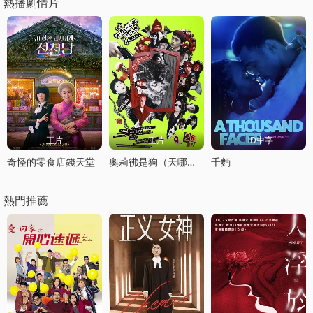
熱播劇情片
正片
正片
HD中字
奇怪的零食店錢天堂
奧莉彿是狗（天哪！！）這家夥電影
千麪
熱門推薦