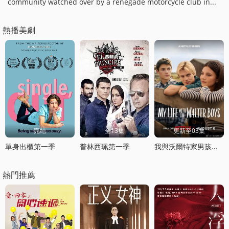
community watched over by a renegade motorcycle club in...
熱播美劇
完结
全13集
更新至03集
單身出櫃第一季
普林西珮第一季
我與沃爾特家男孩的生活第三季
熱門推薦