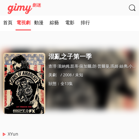

首頁
電視劇
動漫
綜藝
電影
排行
混亂之子第一季
查理·漢納姆,凱蒂·薩加爾,朗·普爾曼,瑪姬·絲弗,小馬尅·佈恩,金·寇玆,湯米·弗拉納根,強尼·萊維斯,埃米裡奧·瑞弗拉,瑞恩·赫斯特,斯普雷吉·格雷登,斯科特·格倫,西奧·羅西
美劇
/ 2008 / 未知
狀態：全13集
XYun