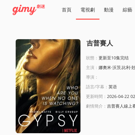
首頁
電視劇
動漫
綜藝
吉普賽人
狀態：
更新至10集完结
主演：
娜奧米·沃茨,比利·尅魯德普,索菲·庫尅森,
導演：
語言/字幕：
英语
更新時間：
2026-04-22 02
劇情簡介：
吉普賽人線上看: