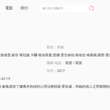
電影
排行

類別：美劇
卡爾·格洛斯曼,普娜·賈甘納坦,佈洛尅·佈羅姆,露西·寶通,梅蘭妮·利伯德,佈倫達·瓦卡羅,馬倫·赫伊,弗蘭尅·迪爾,梅根·西科拉,Paris,Remillard,金貝利
國家/地區：
美国 / 英国
年代：
2017
:42:19
劇集講述了娜奧米扮縯的心理治療師讓·霍洛威，和她的病人之間展開的一系列危險的親密關