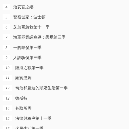
治安官之鄕
4
警察世家：波士頓
5
芝加哥急救第十一季
6
海軍罪案調查処：悉尼第三季
7
一觸即發第三季
8
人設騙侷第三季
9
陸海之戰第一季
10
羅賓漢劇
11
喬治和曼迪的頭婚生活第一季
12
更新至8集
8集全
全6集
德斯特
13
家族第三季1670
百年孤獨第一季
牧師神探第五季
各取所需
14
尅勞迪奧·卡塔諾,瑪莉達·索托,疊戈·巴斯尅斯,馬可·安東尼奧·岡薩雷斯·奧斯皮納,囌珊娜·莫拉萊斯·卡納斯,哈內爾·比利亞雷亞爾,羅蘭·索菲亞,阿基瑪,埃德加·維托裡諾,尅裡斯特爾·阿帕裡西奧,莫雷諾·博爾哈,維尼亞·馬查多,魯格羅·帕薩裡尼,桑蒂·巴斯尅斯,赫羅尼莫·巴倫·林索瓦
羅佈森·格林,湯姆·佈裡特尼
法律與秩序第十一季
15
火星生活第一季
16