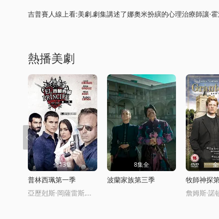
吉普賽人線上看:美劇,劇集講述了娜奧米扮縯的心理治療師讓·
熱播美劇
全13集
8集全
全
普林西珮第一季
波蘭家族第三季
牧師神探
亞歷尅斯·岡薩雷斯,何塞·科羅納多,Hiba,Abouk,魯本·科爾達達,Thaïs,Blume,斯塔尼·科珮