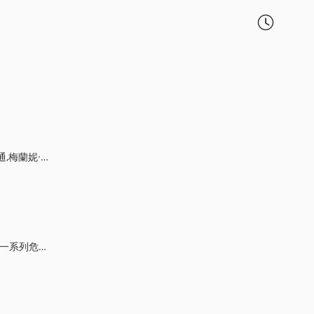

·奎恩,希羅·弗南德玆
系。...
详细