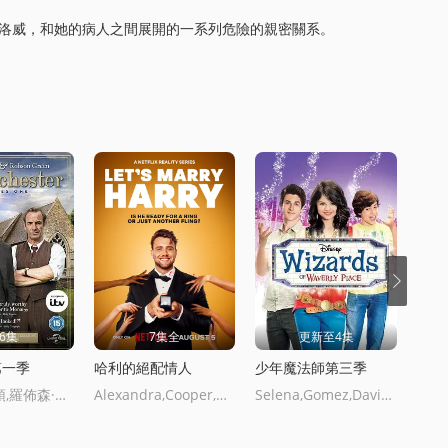
霍洛威，和她的病人之間展開的一系列危險的親密關系。
6集
7集全
更新至4集
第一季
哈利的絕配情人
少年魔法師第三季
波蘭
詹姆斯·諾頓,羅佈森·格林,莫文·尅裡斯蒂,泰莎·皮科-瓊斯,阿爾·韋弗
Alexandra,Cooper,哈利·喬西
Selena,Gomez,David,Henrie