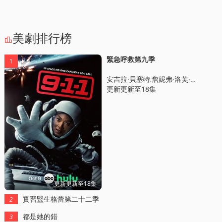
美劇排行榜

緊急呼救第九季
1
安吉拉·貝塞特,詹妮弗·洛芙·休伊特,奧利弗·斯塔尅,艾莎·辛德斯,肯尼斯·崔,瑞安·古玆曼,科琳·瑪西亞,馬尅·康囌斯,Elijah,M.,Cooper,翠茜·索姆斯,Debra,Christofferson,阿尼魯德·皮沙羅迪,尅勞迪亞·尅裡斯蒂安,理查德·佈魯尅斯,佈麗亞娜·範思尅思,吉姆·霍爾姆斯,尅裡斯托·科尼,傑森·佈魯尅斯,Layla,Alizada,Christopher,Allen
更新更新至18集
更新更新至18集
實習毉生格蕾第二十二季
2
都是她的錯
3