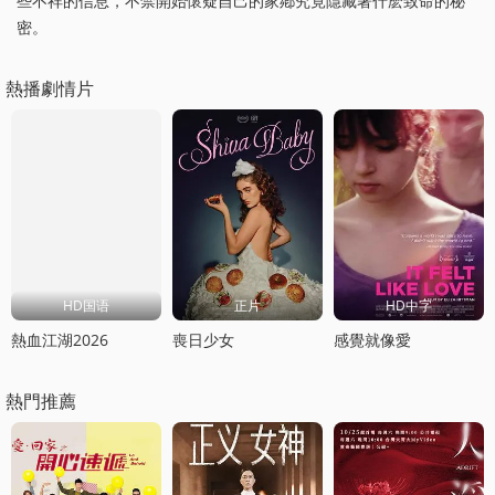
些不祥的信息，不禁開始懷疑自己的家鄕究竟隱藏著什麽致命的秘
密。
熱播劇情片
HD国语
正片
HD中字
熱血江湖2026
喪日少女
感覺就像愛
熱門推薦