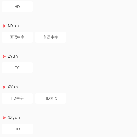
HD
NYun
国语中字
英语中字
ZYun
TC
XYun
HD中字
HD国语
SZyun
HD