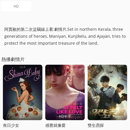
HD
阿賈敭的第二次盜竊線上看:劇情片,Set in northern Kerala, three
generations of heroes, Maniyan, Kunjikelu, and Ajayan, tries to
protect the most important treasure of the land.
熱播劇情片
正片
HD中字
正片
喪日少女
感覺就像愛
雙生霛探