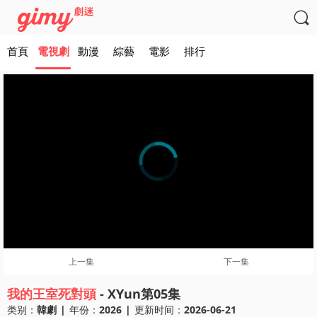

首頁
電視劇
動漫
綜藝
電影
排行
上一集
下一集
我的王室死對頭
- XYun第05集
类别：
韓劇
|
年份：
2026
|
更新时间：
2026-06-21