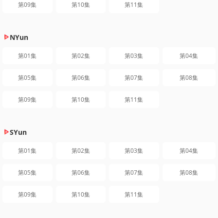
第09集
第10集
第11集
NYun
第01集
第02集
第03集
第04集
第05集
第06集
第07集
第08集
第09集
第10集
第11集
SYun
第01集
第02集
第03集
第04集
第05集
第06集
第07集
第08集
第09集
第10集
第11集