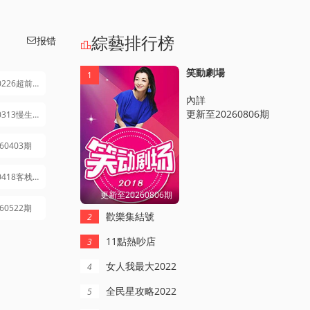
綜藝排行榜
报错


笑動劇場
1
20260226超前出发vlog
內詳
更新至20260806期
20260313慢生活企划
260403期
20260418客栈加时营业
更新至20260806期
260522期
歡樂集結號
2
11點熱吵店
3
女人我最大2022
4
全民星攻略2022
5