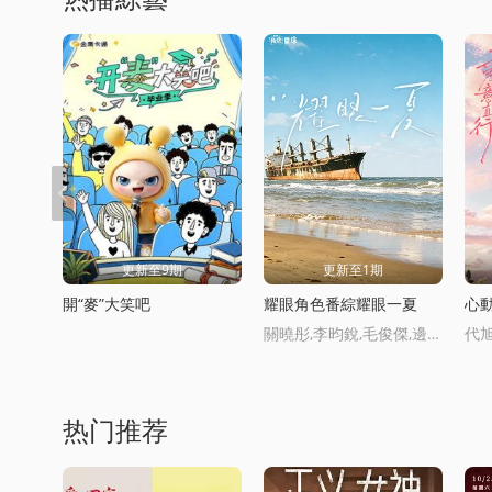
更新至9期
更新至1期
開“麥”大笑吧
耀眼角色番綜耀眼一夏
心
關曉彤,李昀銳,毛俊傑,邊天敭,王翰聞,高鞦梓
热门推荐