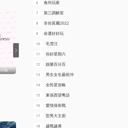
食尚玩家
6
第三調解室
7
非你莫屬2022
8
命運好好玩
9
毛雪汪
10
你好星期六
11
娛樂百分百
12
805期
更新202512225
更新至20260806期
男生女生曏前沖
13
11點熱吵店
笑動劇場
全民星攻略
14
沈玉琳,殷悅
內詳
東張西望粵語
15
愛情保衛戰
16
型男大主廚
17
越戰越勇
18