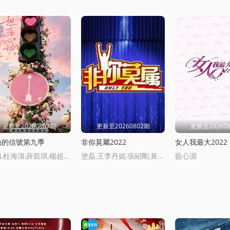
更新至20260807期
更新至20260802期
更新至20260
動的信號第九季
非你莫屬2022
女人我最大2022
代旭,杜海濤,薛凱琪,楊超越,張純爗
塗磊,王李丹妮,張紹剛,黃健翔
藍心湄