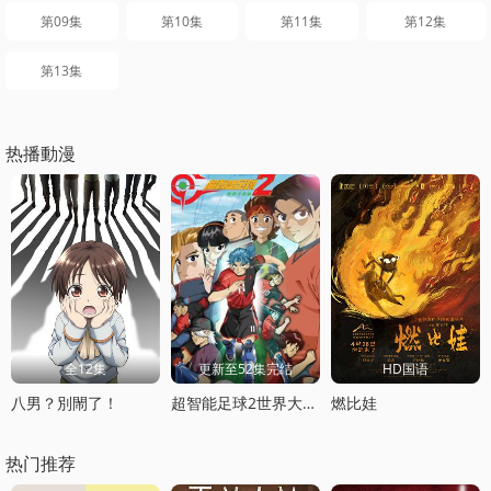
第09集
第10集
第11集
第12集
第13集
热播動漫
全12集
更新至52集完结
HD国语
八男？別閙了！
超智能足球2世界大賽篇
燃比娃
热门推荐