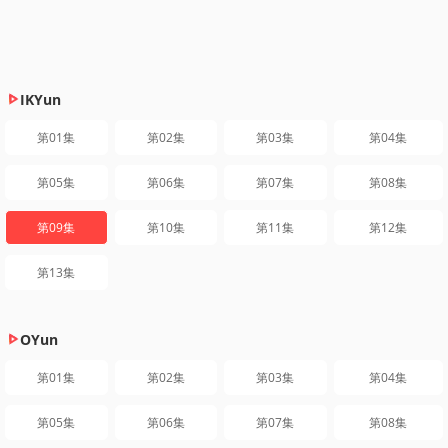
IKYun
第01集
第02集
第03集
第04集
第05集
第06集
第07集
第08集
第09集
第10集
第11集
第12集
第13集
OYun
第01集
第02集
第03集
第04集
第05集
第06集
第07集
第08集