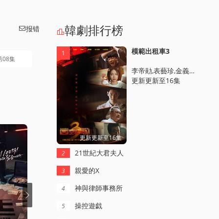
韓劇排行榜
报错


模範出租車3
1
第08集
李帝勛,表藝珍,金義城,張赫鎮,裴侑藍,笠松將
更新更新至16集
更新更新至16集
21世紀大君夫人
2
親愛的X
3
神與律師事務所
4
操控遊戯
5