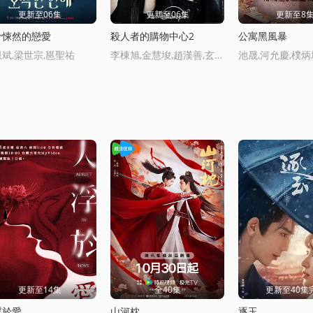
更新至06集
更新至06集
更新至8
骨悚然的戀愛
殺人者的購物中心2
公寓黑風暴
斌,梁世宗,邕聖祐
李棟旭,金慧埈,趙漢善,玄理,岡田將生,鄭允荷,金海娜,李泰英,金旻,樸智彬,徐現宇,金俊裴
更新至14集
全40集
更新至40集
浮於愛
山河枕
逐玉