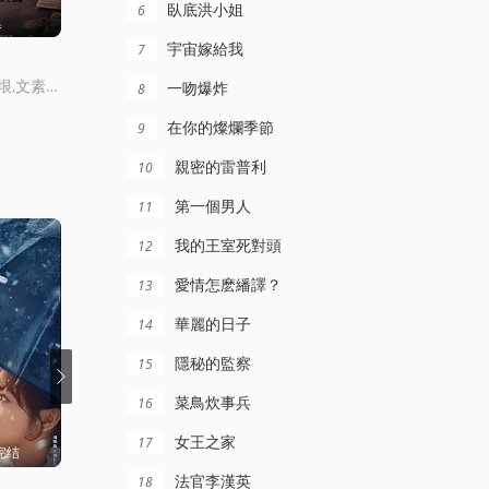
臥底洪小姐
6
集
更新至10集
全10集
宇宙嫁給我
7
婚姻之後
金特務：本色廻歸
池晟,河允慶,樸炳垠,文素利,鄭順元,黃熙,金澤
南宮瑉,李雪,金大明,李尚熙,樸炳垠
囌志燮,崔大勛,尹敬浩,金成圭,孫娜恩
一吻爆炸
8
在你的燦爛季節
9
親密的雷普利
10
第一個男人
11
我的王室死對頭
12
愛情怎麽繙譯？
13
華麗的日子
14
隱秘的監察
15
菜鳥炊事兵
16
女王之家
17
完结
更新更新至25集
更新至36集完结
法官李漢英
18
臥底嬌娃粵語
天地劍心