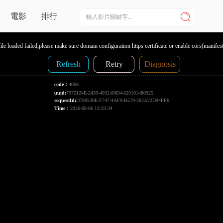
電影
排行
