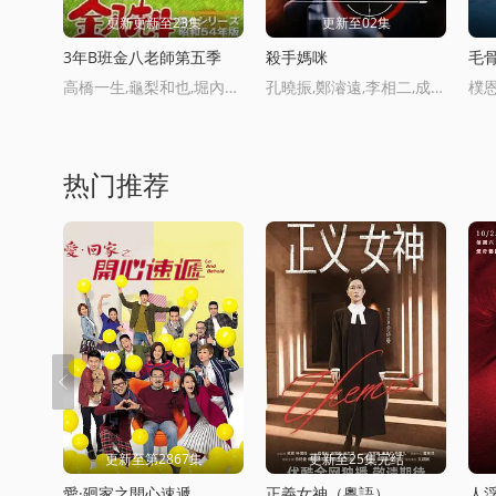
更新更新至23集
更新至02集
3年B班金八老師第五季
殺手媽咪
毛
高橋一生,龜梨和也,堀內正美,金田明夫,風間俊介,星野真裡,倍賞美津子,武田鉄矢,平野良
孔曉振,鄭濬遠,李相二,成東日
樸恩
热门推荐
更新至第2867集
更新至25集完结
愛·廻家之開心速遞
正義女神（粵語）
人