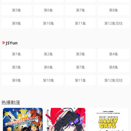
第5集
第6集
第7集
第8集
第9集
第10集
第11集
第12集完结
JSYun
第1集
第2集
第3集
第4集
第5集
第6集
第7集
第8集
第9集
第10集
第11集
第12集完结
热播動漫