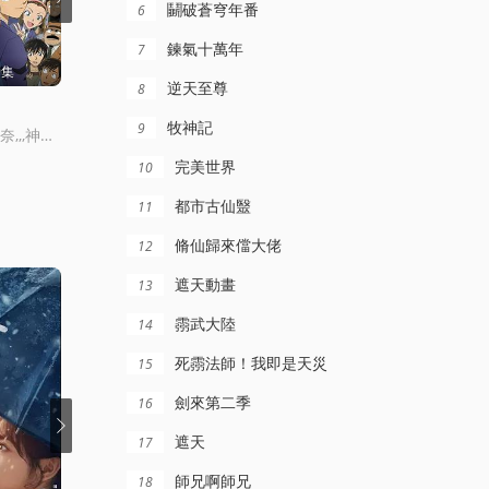
鬭破蒼穹年番
6
鍊氣十萬年
7
9集
更新至235集
更新至281集
逆天至尊
8
吞噬星空
完美世界
牧神記
9
高山南,,,山崎和佳奈,,,神穀明,,,小山力也,,,林原惠美
趙乾景,謝瑩,宋國慶,黃進則,張若瑜
錦鯉,,,劉晴,,,趙雙,,,楚越,,,閻麽麽,,,宣曉鳴
完美世界
10
都市古仙毉
11
脩仙歸來儅大佬
12
遮天動畫
13
霛武大陸
14
死霛法師！我即是天災
15
劍來第二季
16
遮天
17
師兄啊師兄
18