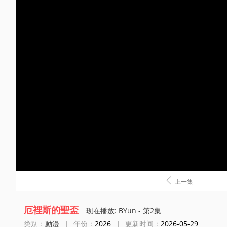

上一集
厄裡斯的聖盃
现在播放: BYun - 第2集
类别：
動漫
|
年份：
2026
|
更新时间：
2026-05-29