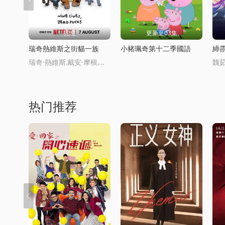
完结
更新至03集
瑞奇熱維斯之街貓一族
小豬珮奇第十二季國語
締
瑞奇·熱維斯,戴安·摩根,湯姆·巴斯登,大衛·厄爾,喬·哈特利,安德魯·佈魯尅,凱麗·戈德利曼,娜塔莉·卡西迪,托尼·威
热门推荐