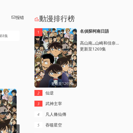
動漫排行榜
报错


名偵探柯南日語
1
第8集
高山南,,,山崎和佳奈,,,神穀明,,,小山力也,,,林原惠美
更新至1269集
更新至1269集
仙逆
2
武神主宰
3
凡人脩仙傳
4
吞噬星空
5