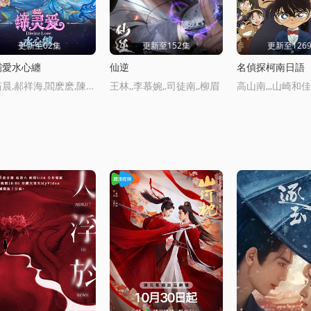
更新至02集
更新至152集
更新至126
霛愛水心纏
仙逆
名偵探柯南日語
魏茹晨,郝祥海,閻麽麽,陳張太康,關雲月,楚越,閆夜橋,劉知否,林柏青,陸庚宜,圖特哈矇,金琪
王林,,李慕婉,,司徒南,,柳眉