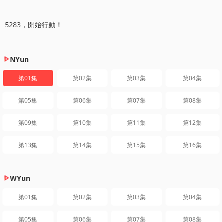
5283，開始行動！
NYun
第01集
第02集
第03集
第04集
第05集
第06集
第07集
第08集
第09集
第10集
第11集
第12集
第13集
第14集
第15集
第16集
WYun
第01集
第02集
第03集
第04集
第05集
第06集
第07集
第08集