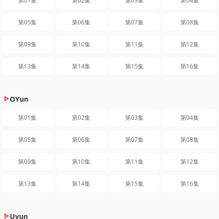
第01集
第02集
第03集
第04集
第05集
第06集
第07集
第08集
第09集
第10集
第11集
第12集
第13集
第14集
第15集
第16集
OYun
第01集
第02集
第03集
第04集
第05集
第06集
第07集
第08集
第09集
第10集
第11集
第12集
第13集
第14集
第15集
第16集
Uyun