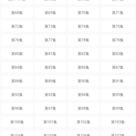
第68集
第69集
第70集
第71集
第72集
第73集
第74集
第75集
第76集
第77集
第78集
第79集
第80集
第81集
第82集
第83集
第84集
第85集
第86集
第87集
第88集
第89集
第90集
第91集
第92集
第93集
第94集
第95集
第96集
第97集
第98集
第99集
第100集
第101集
第102集
第103集
第104集
第105集
第106集
第107集