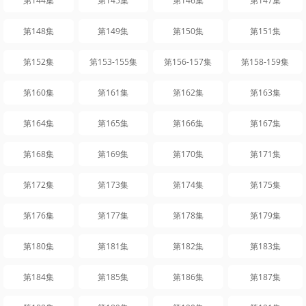
第144集
第145集
第146集
第147集
第148集
第149集
第150集
第151集
第152集
第153-155集
第156-157集
第158-159集
第160集
第161集
第162集
第163集
第164集
第165集
第166集
第167集
第168集
第169集
第170集
第171集
第172集
第173集
第174集
第175集
第176集
第177集
第178集
第179集
第180集
第181集
第182集
第183集
第184集
第185集
第186集
第187集