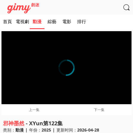

首頁
電視劇
動漫
綜藝
電影
排行
上一集
下一集
邪神墨然
- XYun第122集
类别：
動漫
|
年份：
2025
|
更新时间：
2026-04-28