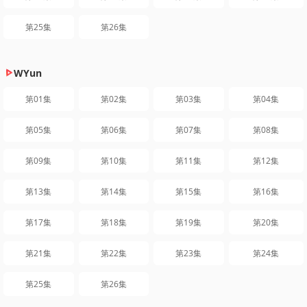
第25集
第26集
WYun
第01集
第02集
第03集
第04集
第05集
第06集
第07集
第08集
第09集
第10集
第11集
第12集
第13集
第14集
第15集
第16集
第17集
第18集
第19集
第20集
第21集
第22集
第23集
第24集
第25集
第26集