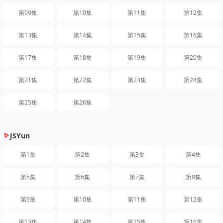
第09集
第10集
第11集
第12集
第13集
第14集
第15集
第16集
第17集
第18集
第19集
第20集
第21集
第22集
第23集
第24集
第25集
第26集
JSYun
第1集
第2集
第3集
第4集
第5集
第6集
第7集
第8集
第9集
第10集
第11集
第12集
第13集
第14集
第15集
第16集