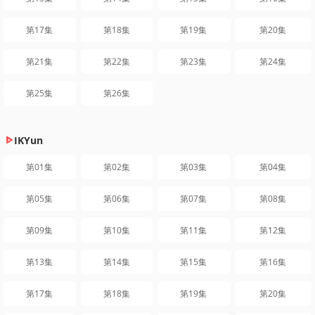
第17集
第18集
第19集
第20集
第21集
第22集
第23集
第24集
第25集
第26集
IKYun
第01集
第02集
第03集
第04集
第05集
第06集
第07集
第08集
第09集
第10集
第11集
第12集
第13集
第14集
第15集
第16集
第17集
第18集
第19集
第20集