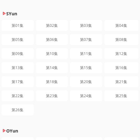
SYun
第01集
第02集
第03集
第04集
第05集
第06集
第07集
第08集
第09集
第10集
第11集
第12集
第13集
第14集
第15集
第16集
第17集
第18集
第20集
第21集
第22集
第23集
第24集
第25集
第26集
OYun