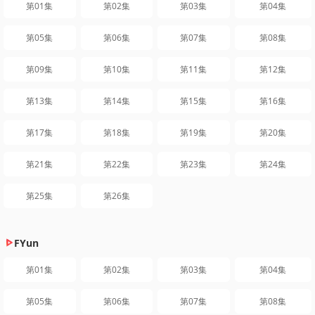
第01集
第02集
第03集
第04集
第05集
第06集
第07集
第08集
第09集
第10集
第11集
第12集
第13集
第14集
第15集
第16集
第17集
第18集
第19集
第20集
第21集
第22集
第23集
第24集
第25集
第26集
FYun
第01集
第02集
第03集
第04集
第05集
第06集
第07集
第08集