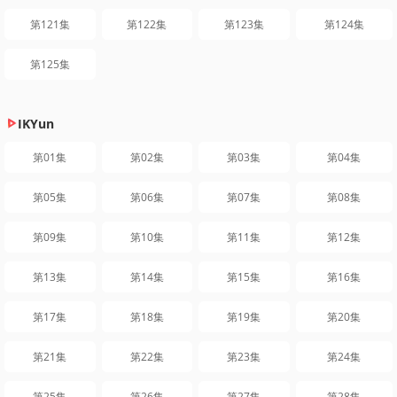
第121集
第122集
第123集
第124集
第125集
IKYun
第01集
第02集
第03集
第04集
第05集
第06集
第07集
第08集
第09集
第10集
第11集
第12集
第13集
第14集
第15集
第16集
第17集
第18集
第19集
第20集
第21集
第22集
第23集
第24集
第25集
第26集
第27集
第28集