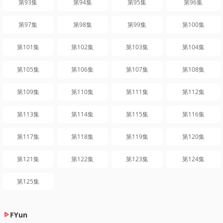
第93集
第94集
第95集
第96集
第97集
第98集
第99集
第100集
第101集
第102集
第103集
第104集
第105集
第106集
第107集
第108集
第109集
第110集
第111集
第112集
第113集
第114集
第115集
第116集
第117集
第118集
第119集
第120集
第121集
第122集
第123集
第124集
第125集
FYun