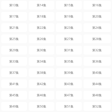
第13集
第14集
第15集
第16集
第17集
第18集
第19集
第20集
第21集
第22集
第23集
第24集
第25集
第26集
第27集
第28集
第29集
第30集
第31集
第32集
第33集
第34集
第35集
第36集
第37集
第38集
第39集
第40集
第41集
第42集
第43集
第44集
第45集
第46集
第47集
第48集
第49集
第50集
第51集
第52集