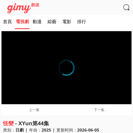

首頁
電視劇
動漫
綜藝
電影
排行
上一集
下一集
怪變
- XYun第44集
类别：
日劇
|
年份：
2025
|
更新时间：
2026-06-05