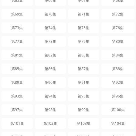
第65集
第66集
第67集
第68集
第69集
第70集
第71集
第72集
第73集
第74集
第75集
第76集
第77集
第78集
第79集
第80集
第81集
第82集
第83集
第84集
第85集
第86集
第87集
第88集
第89集
第90集
第91集
第92集
第93集
第94集
第95集
第96集
第97集
第98集
第99集
第100集
第101集
第102集
第103集
第104集