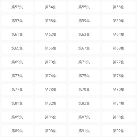
第53集
第54集
第55集
第56集
第57集
第58集
第59集
第60集
第61集
第62集
第63集
第64集
第65集
第66集
第67集
第68集
第69集
第70集
第71集
第72集
第73集
第74集
第75集
第76集
第77集
第78集
第79集
第80集
第81集
第82集
第83集
第84集
第85集
第86集
第87集
第88集
第89集
第90集
第91集
第92集