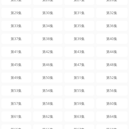
第29集
第30集
第31集
第32集
第33集
第34集
第35集
第36集
第37集
第38集
第39集
第40集
第41集
第42集
第43集
第44集
第45集
第46集
第47集
第48集
第49集
第50集
第51集
第52集
第53集
第54集
第55集
第56集
第57集
第58集
第59集
第60集
第61集
第62集
第63集
第64集