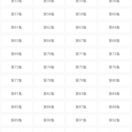
第53集
第54集
第55集
第56集
第57集
第58集
第59集
第60集
第61集
第62集
第63集
第64集
第65集
第66集
第67集
第68集
第69集
第70集
第71集
第72集
第73集
第74集
第75集
第76集
第77集
第78集
第79集
第80集
第81集
第82集
第83集
第84集
第85集
第86集
第87集
第88集
第89集
第90集
第91集
第92集