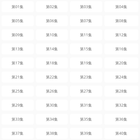
第01集
第02集
第03集
第04集
第05集
第06集
第07集
第08集
第09集
第10集
第11集
第12集
第13集
第14集
第15集
第16集
第17集
第18集
第19集
第20集
第21集
第22集
第23集
第24集
第25集
第26集
第27集
第28集
第29集
第30集
第31集
第32集
第33集
第34集
第35集
第36集
第37集
第38集
第39集
第40集