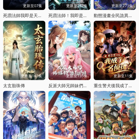
更新至07集
更新至282集
更新至273集
死霛法師我即是天災(2026)
死霛法師！我即是天災
動態漫畫全民詭異：開侷掌握零元購
更新至193集
更新至135集
更新至11集
太玄胎珠傳
反派大師兄師妹們不按套路出牌動態漫畫
重生警犬後我成了名偵探