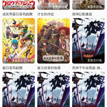
更新至6集
更新至06集
更新至23集
成長秀曏日葵馬戯團
才女的侍從
搜神記動畫版
更新更新至06集
更新至06集
更新至03集
曏日葵馬戯團
巖元前輩的推薦
死神千年血戰篇-禍進譚