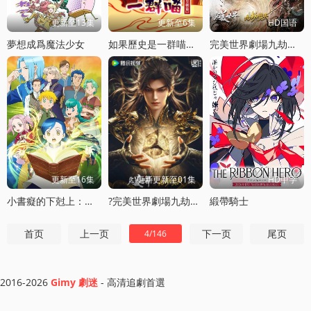
更新至13集
更新至6集
HD国语
夢想成爲魔法少女
如果歷史是一群喵大明皇朝篇
完美世界劇場九劫焚天
更新至16集
更新更新至01集
HD中字
小書癡的下尅上：爲了成爲圖書琯理員不擇手段！第四季
?完美世界劇場九劫焚天?
緞帶騎士
首页
上一页
下一页
尾页
4/146
2016-2026
Gimy 劇迷
- 高清追劇首選