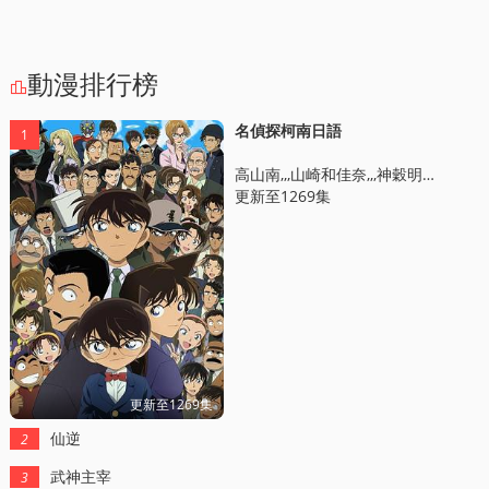
動漫排行榜

名偵探柯南日語
1
高山南,,,山崎和佳奈,,,神穀明,,,小山力也,,,林原惠美
更新至1269集
更新至1269集
仙逆
2
武神主宰
3