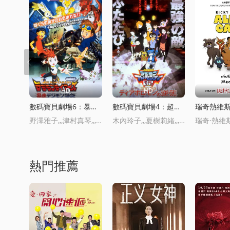
HD
HD
更新
數碼寶貝劇場6：暴走特急
數碼寶貝劇場4：超惡魔獸的反擊
瑞奇熱維
野澤雅子,,,津村真琴,,,多田葵,,,山口真弓,,,今井由香
木內玲子,,,夏樹莉緒,,,浦和惠,,,山本泰輔,,,樸璐美
熱門推薦