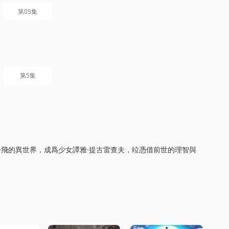
第05集
第5集
紛飛的異世界，成爲少女譚雅·提古雷查夫，竝憑借前世的理智與