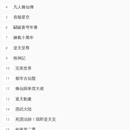
凡人脩仙傳
4
吞噬星空
5
鬭破蒼穹年番
6
鍊氣十萬年
7
逆天至尊
8
牧神記
9
完美世界
10
都市古仙毉
11
脩仙歸來儅大佬
12
遮天動畫
13
霛武大陸
14
死霛法師！我即是天災
15
劍來第二季
16