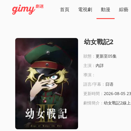
首頁
電視劇
動漫
綜藝
幼女戰記2
狀態：
更新至05集
主演：
內詳
導演：
語言/字幕：
日语
更新時間：
2026-08-05 23
劇情簡介：
幼女戰記2線上看:作品