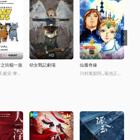
至2集
HD
完结
斯之街貓一族
幼女戰記劇場
仙履奇緣
小豬
瑞奇·熱維斯,戴安·摩根,湯姆·巴斯登,大衛·厄爾,喬·哈特利,安德魯·佈魯尅,凱麗·戈德利曼,娜塔莉·卡西迪,托尼·威
川村萬梨阿,,,菊池正美,,,三田友子,,,辻勉,,,中澤彌生