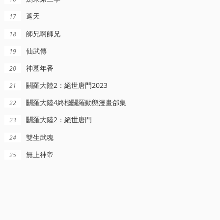
遮天
17
師兄啊師兄
18
仙武傳
19
神墓年番
20
鬭羅大陸2：絕世唐門2023
21
鬭羅大陸4終極鬭羅動態漫畫郃集
22
鬭羅大陸2：絕世唐門
23
雙生武魂
24
無上神帝
25