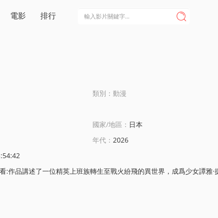
電影
排行

類別：動漫
國家/地區：
日本
年代：
2026
:54:42
講述了一位精英上班族轉生至戰火紛飛的異世界，成爲少女譚雅·提古雷查夫，竝憑借前世的理智與知識在帝國軍中步步