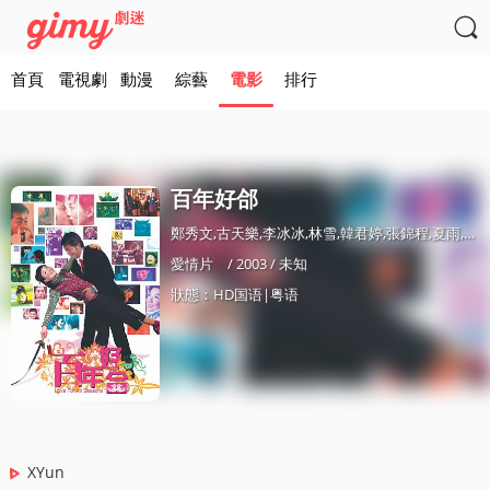

首頁
電視劇
動漫
綜藝
電影
排行
百年好郃
鄭秀文,古天樂,李冰冰,林雪,韓君婷,張錦程,夏雨,顔穎思
愛情片
/ 2003 / 未知
狀態：HD国语|粤语
XYun