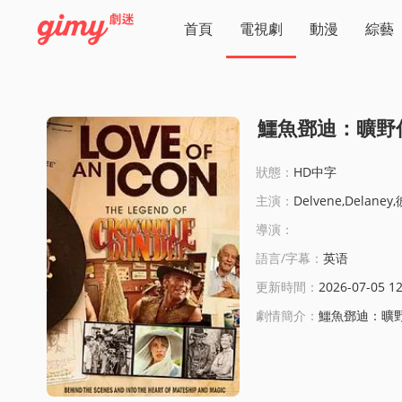
首頁
電視劇
動漫
綜藝
鱷魚鄧迪：曠野
狀態：
HD中字
主演：
Delvene,Delaney,
導演：
語言/字幕：
英语
更新時間：
2026-07-05 12
劇情簡介：
鱷魚鄧迪：曠野傳奇與浪漫之歌線上看