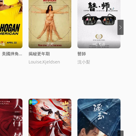
4集
正片
HD粤语
衚尅·霍根：美國摔角傳奇
揭秘更年期
瞽師
全世
Louise,Kjeldsen
沈小梨
暫無