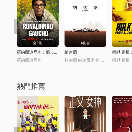
全3集
4集全
全
羅納爾迪尼奧：獨步球罈
納達爾
羅納爾迪尼奧
拉斐爾·納達爾,約翰·麥肯羅,羅傑·費德勒,諾瓦尅·德約科維奇
衚尅·霍根
熱門推薦