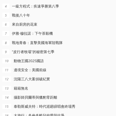
一級方程式：疾速爭勝第八季
4
戰後八十年
5
來自廚房的花束
6
伊雅·穆拉諾：下午茶殺機
7
更新至06集
完结
完结
戰地青春：直擊美國海軍陸戰隊
8
界中國味
恐怖鄰居大全
邊境安全：美國前線
“皮行者牧場”的秘密第七季
9
Jeff,Cole
動物王國2025國語
10
邊境安全：美國前線
11
沈陽三八大案偵破紀實
12
籍籍無名
13
攝影師貝爾蒂與獵豹零距離
14
泰勒斯威夫特：時代巡廻縯唱會終場秀
15
大遊行：多倫多酷兒的愛與抗爭
16