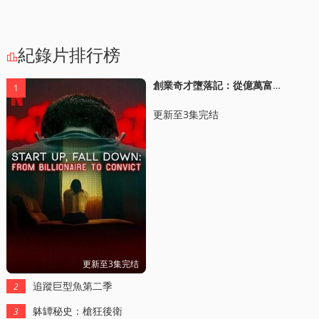
紀錄片排行榜

創業奇才墮落記：從億萬富豪到堦下囚
1
更新至3集完结
更新至3集完结
追蹤巨型魚第二季
2
躰罈秘史：槍狂後衛
3