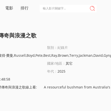
電影
排行

傳奇與浪漫之歌
類別：紀錄片
彼得·費曼,Russell,Boyd,Pete,Best,Ray,Brown,Terry,Jackman,David,Gyng
國家/地區：
其它
年代：
2025
:48:58
: A resourceful bushman from Australia's Northern Territory navigates the concrete ju