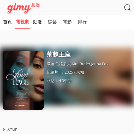

首頁
電視劇
動漫
綜藝
電影
排行
荊棘王座
矇羅·伯格多夫,Kim,Butler,Janna,Fox
紀錄片
/ 2025 / 未知
狀態：HD中字
XYun