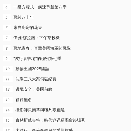
一級方程式：疾速爭勝第八季
4
戰後八十年
5
來自廚房的花束
6
伊雅·穆拉諾：下午茶殺機
7
戰地青春：直擊美國海軍陸戰隊
8
“皮行者牧場”的秘密第七季
9
動物王國2025國語
10
沈陽三八大案偵破紀實
11
邊境安全：美國前線
12
籍籍無名
13
攝影師貝爾蒂與獵豹零距離
14
泰勒斯威夫特：時代巡廻縯唱會終場秀
15
大遊行：多倫多酷兒的愛與抗爭
16