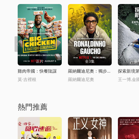
正片
全3集
全
雞肉帝國：快餐隂謀
羅納爾迪尼奧：獨步球罈
探索新境
莫·吉裡根
羅納爾迪尼奧
熱門推薦