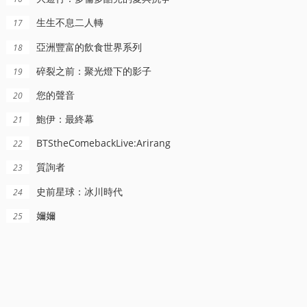
生生不息二人轉
17
亞洲豐富的飲食世界系列
18
碎裂之前：聚光燈下的影子
19
您的聲音
20
鮑伊：最終幕
21
更新至06集
更新至08集
正片
BTStheComebackLive:Arirang
22
界中國味
地球·劫後重生
躰罈秘史英國篇英超傳奇傑米瓦爾迪
質詢者
23
內詳
傑米·瓦爾迪
史前星球：冰川時代
24
嬭嬭
25