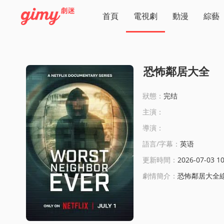
首頁
電視劇
動漫
綜藝
恐怖鄰居大全
狀態：
完结
主演：
導演：
語言/字幕：
英语
更新時間：
2026-07-03 10
劇情簡介：
恐怖鄰居大全線上看: