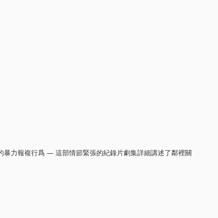
的暴力報複行爲 — 這部情節緊張的紀錄片劇集詳細講述了鄰裡關