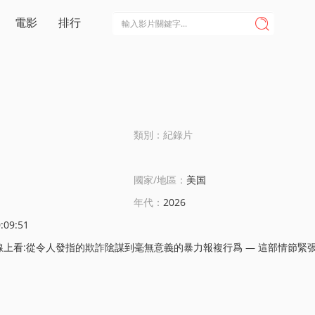
電影
排行

類別：紀錄片
國家/地區：
美国
年代：
2026
:09:51
從令人發指的欺詐隂謀到毫無意義的暴力報複行爲 — 這部情節緊張的紀錄片劇集詳細講述了鄰裡關系惡化的真