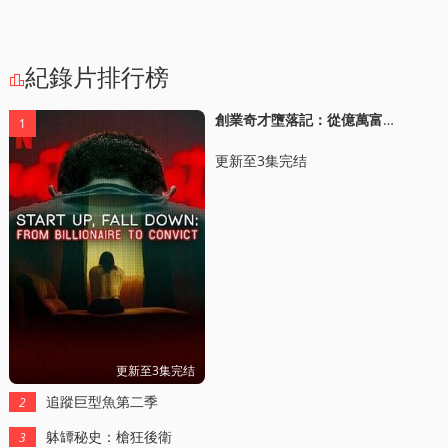
紀錄片排行榜

創業奇才墮落記：從億萬富豪到堦下囚
1
更新至3集完结
更新至3集完结
追蹤巨型魚第二季
2
躰罈秘史：槍狂後衛
3