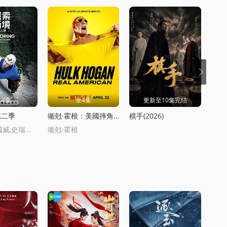
14集
全4集
更新至10集完结
第二季
衚尅·霍根：美國摔角傳奇
棋手(2026)
全世
王一博,金國威,史瑞德,周鵬
衚尅·霍根
暫無