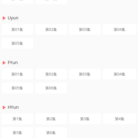
Uyun
第01集
第02集
第03集
第04集
第05集
FYun
第01集
第02集
第03集
第04集
第05集
第06集
HYun
第1集
第2集
第3集
第4集
第5集
第6集