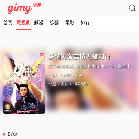

首頁
電視劇
動漫
綜藝
電影
排行
多情刀客無情刀短刀行
屈中恒,顔冠英,張衛健,林小樓,車軒,高玉慶,周木楊,崔紅紅
台劇
/ 2001 / 未知
狀態：更新至16集完结
BYun