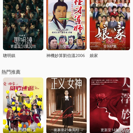
更新至10集完结
完结
全937集
聰明鎮
神機妙算劉伯溫2006
娘家
熱門推薦
更新至第2867集
更新至25集完结
更新至14集