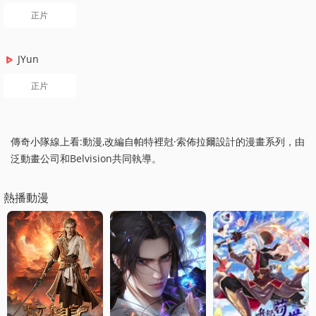
正片
JYun
正片
傳奇小隊線上看:動漫,改編自帕特裡尅·索佈拉爾設計的漫畫系列，由
泛動畫公司和Belvision共同執導。
熱播動漫