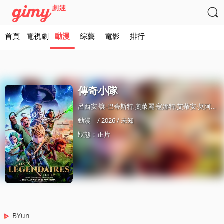

首頁
電視劇
動漫
綜藝
電影
排行
傳奇小隊
呂西安·讓-巴蒂斯特,奧萊麗·寇娜特,艾蒂安·莫阿納,湯姆·莫頓,Pe托馬斯·薩果斯,安托
動漫
/ 2026 / 未知
狀態：正片
BYun