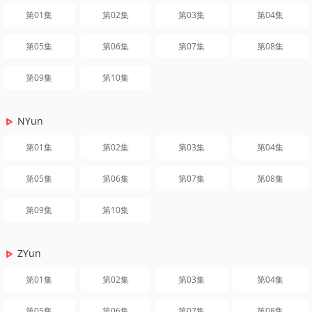
第01集
第02集
第03集
第04集
第05集
第06集
第07集
第08集
第09集
第10集
NYun
第01集
第02集
第03集
第04集
第05集
第06集
第07集
第08集
第09集
第10集
ZYun
第01集
第02集
第03集
第04集
第05集
第06集
第07集
第08集