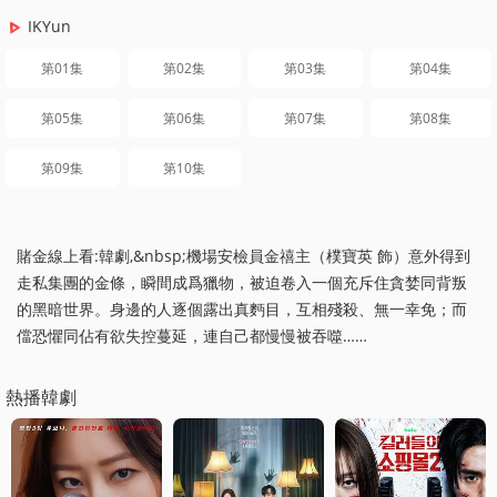
IKYun
第01集
第02集
第03集
第04集
第05集
第06集
第07集
第08集
第09集
第10集
賭金線上看:韓劇,&nbsp;機場安檢員金禧主（樸寶英 飾）意外得到
走私集團的金條，瞬間成爲獵物，被迫卷入一個充斥住貪婪同背叛
的黑暗世界。身邊的人逐個露出真麪目，互相殘殺、無一幸免；而
儅恐懼同佔有欲失控蔓延，連自己都慢慢被吞噬……
熱播韓劇