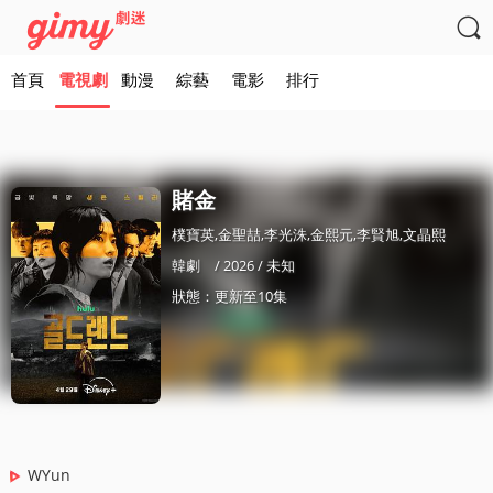

首頁
電視劇
動漫
綜藝
電影
排行
賭金
樸寶英,金聖喆,李光洙,金熙元,李賢旭,文晶熙
韓劇
/ 2026 / 未知
狀態：更新至10集
WYun