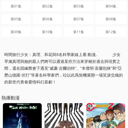
第01集
第02集
第03集
第04集
第05集
第06集
第07集
第08集
第09集
第10集
第11集
第12集
時間旅行少女：真理、和花與8名科學家線上看:動漫, 少女
早瀨真理與她的親人們將可以通過某些方法來穿梭於過去與現實之
間，還在因緣際會下遇見“威廉·吉爾伯特”、“本傑明·富蘭尅林”和“亞
歷山德羅·伏打”等著名科學家們，竝以此爲契機展開一場笑淚交織的
的新世代青春愛情科幻喜劇！
熱播動漫