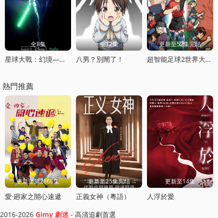
全8集
全12集
更新至52集完结
星球大戰：幻境—第九個絕地武士
八男？別閙了！
超智能足球2世界大賽篇
熱門推薦
更新至第2866集
更新至25集完结
更新至14集
愛·廻家之開心速遞
正義女神（粵語）
人浮於愛
2016-2026
Gimy 劇迷
- 高清追劇首選