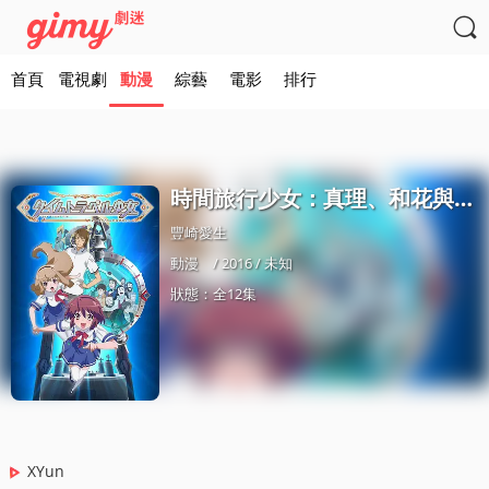

首頁
電視劇
動漫
綜藝
電影
排行
時間旅行少女：真理、和花與8名科學家
豐崎愛生
動漫
/ 2016 / 未知
狀態：全12集
XYun