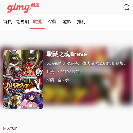

首頁
電視劇
動漫
綜藝
電影
排行
戰鬭之魂Brave
大浦鼕華,川澄綾子,小野大輔,柿原徹也,伊藤加奈惠,島村侑,遠藤綾,阪口大助,迺村健次,雪野五月,櫻井孝宏,子安武人,坪井智浩,折笠富美子,齊藤貴美子,桑島法子,浪川大輔,濱田賢二,松岡禎丞,鈴村健一,三宅健太,本多陽子,高塚正也,石川英郎,進藤尚美,平川大輔,渡邊明迺,鳥海浩輔,武虎,根穀美智子,白熊寬嗣,町田政則,喜山茂雄,松田健一郎,山口龍,石川洋昭,中村悠一,長島雄一,小山力也,諏訪部順一
動漫
/ 2010 / 未知
狀態：全50集
XYun