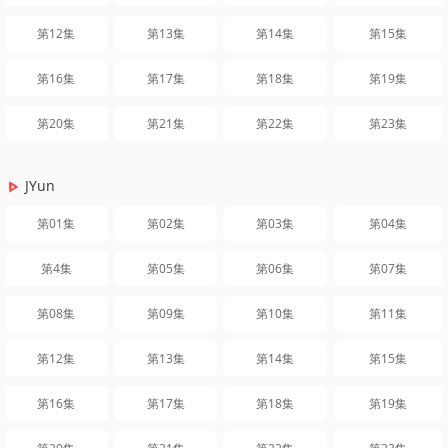
第12集
第13集
第14集
第15集
第16集
第17集
第18集
第19集
第20集
第21集
第22集
第23集
JYun
第01集
第02集
第03集
第04集
第4集
第05集
第06集
第07集
第08集
第09集
第10集
第11集
第12集
第13集
第14集
第15集
第16集
第17集
第18集
第19集