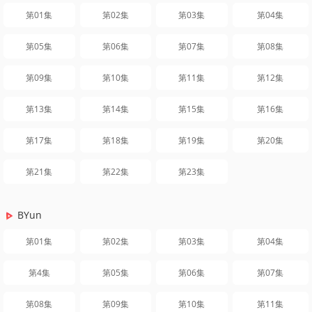
第01集
第02集
第03集
第04集
第05集
第06集
第07集
第08集
第09集
第10集
第11集
第12集
第13集
第14集
第15集
第16集
第17集
第18集
第19集
第20集
第21集
第22集
第23集
BYun
第01集
第02集
第03集
第04集
第4集
第05集
第06集
第07集
第08集
第09集
第10集
第11集