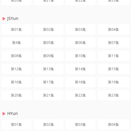
第20集
第21集
第22集
第23集
JSYun
第01集
第02集
第03集
第04集
第4集
第05集
第06集
第07集
第08集
第09集
第10集
第11集
第12集
第13集
第14集
第15集
第16集
第17集
第18集
第19集
第20集
第21集
第22集
第23集
HYun
第01集
第02集
第03集
第04集