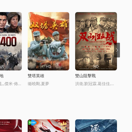
正片
HD
HD
高地
雙塔英雄
雙山阻擊戰
瑞典
威廉·鮑德溫,,,傑米·佈萊比爾,,,邁尅爾·馬德森,,,埃裡尅·羅伯茨,,,安娜·尅倫沃爾茨
衚曉剛,夏夢
洪衛,劉冠霖,葛佳佳,郭廣平,周惠林