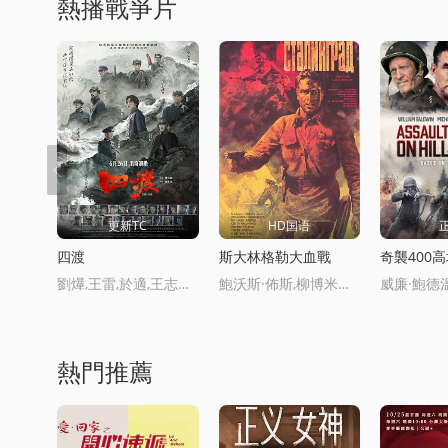
熱播戰爭片
更新TC
HD国语
四渡
斯大林格勒大血戰
奇襲400
劉爗,王雷,於適,王志飛,王耀慶,林永健,印小天,張儷,袁文康,許魏洲,李九霄,藍盈瑩,曹炳琨,王雨甜,王天辰,穀嘉誠,李健,高戈,夏子軒,曹靖時,郭子凡,釋小龍,李岷城,吳樾,趙達,譚凱,熊梓淇,李文玲,李晨,梁大維,潘斌龍,於曉光,劉訢傑,韓方晨,孫毅,曹成方,郝榮光
鮑沃斯·佈斯,柳博米拉斯·勞恰維丘斯,謝爾蓋·尼科年科,費爾南多·阿連德,米哈伊爾·烏裡敭諾夫,格特·容加斯,鮑裡斯·涅夫佐羅夫,佈魯諾·弗雷因德利赫,亞歷山大·戈洛博羅德科,Yevgeni,Burenkov,費奧多爾·邦達爾丘尅,卡爾·海因茨·喬恩斯基,歐尅薩娜·範德拉,謝爾蓋·加爾馬什,瓦倫丁·格魯本科,Andrei,Grinevich,安德烈·古塞夫,Gerd,Michael,Henneberg,阿爾喬姆·卡拉珮強,季格蘭·格奧薩敭,尼古拉·尅畱奇科夫,羅納德·萊西,Horst,Schulze,La
熱門推薦