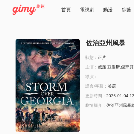
首頁
電視劇
動漫
綜藝
佐治亞州風暴
狀態：
正片
主演：
威廉·亞儅斯,傑齊貝爾
導演：
語言/字幕：
英语
更新時間：
2026-01-04 12
劇情簡介：
佐治亞州風暴線