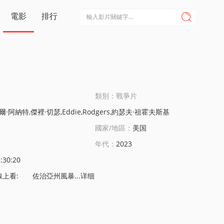
電影
排行

類別：戰爭片
·阿納特,傑裡·切瑟,Eddie,Rodgers,約瑟夫·祖霍夫斯基
國家/地區：
美国
年代：
2023
:30:20
上看: 佐治亞州風暴...
详细