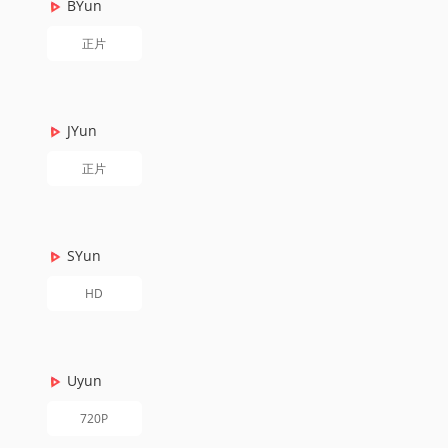
BYun
正片
JYun
正片
SYun
HD
Uyun
720P