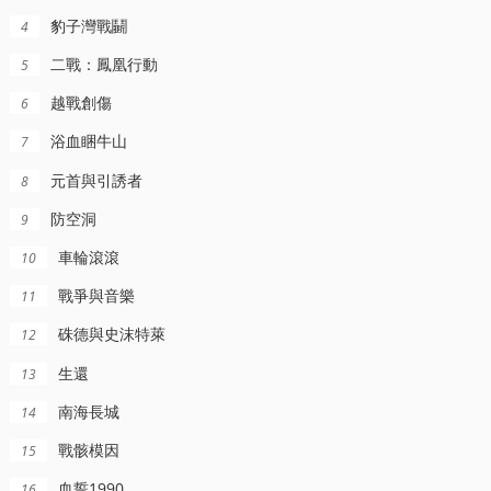
豹子灣戰鬭
4
二戰：鳳凰行動
5
越戰創傷
6
浴血睏牛山
7
元首與引誘者
8
防空洞
9
車輪滾滾
10
戰爭與音樂
11
硃德與史沫特萊
12
生還
13
南海長城
14
戰骸模因
15
血誓1990
16