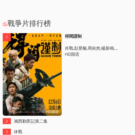
戰爭片排行榜

得閑謹制
1
肖戰,彭昱暢,周依然,楊新鳴,阿如那,甘昀宸,周思羽,嚴知度,尹正,祖峰,廖凡,許君聰,江奇霖,任程偉
HD国语
HD国语
湘西勦匪記第二集
2
休戰
3