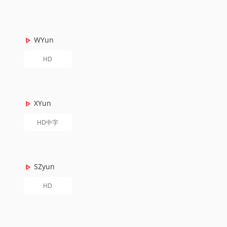
WYun
HD
XYun
HD中字
SZyun
HD