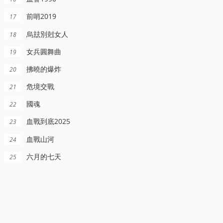
前哨2019
17
烏玆別尅女人
18
女兵圓舞曲
19
拂曉的爆炸
20
危境交戰
21
國魂
22
血戰到底2025
23
血戰山河
24
六月的七天
25