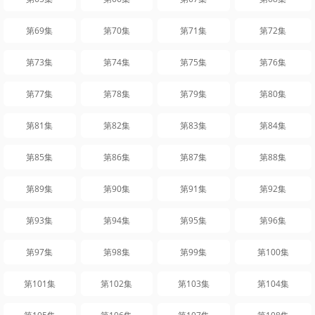
第69集
第70集
第71集
第72集
第73集
第74集
第75集
第76集
第77集
第78集
第79集
第80集
第81集
第82集
第83集
第84集
第85集
第86集
第87集
第88集
第89集
第90集
第91集
第92集
第93集
第94集
第95集
第96集
第97集
第98集
第99集
第100集
第101集
第102集
第103集
第104集