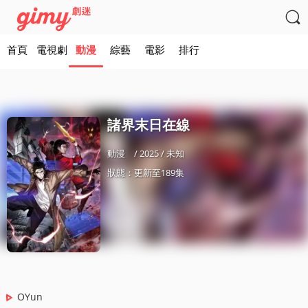

首頁
電視劇
動漫
綜藝
電影
排行
諸界末日在線
動漫
/ 2025 / 未知
狀態：更新至189集
OYun