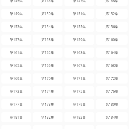
第145集
第146集
第147集
第148集
第149集
第150集
第151集
第152集
第153集
第154集
第155集
第156集
第157集
第158集
第159集
第160集
第161集
第162集
第163集
第164集
第165集
第166集
第167集
第168集
第169集
第170集
第171集
第172集
第173集
第174集
第175集
第176集
第177集
第178集
第179集
第180集
第181集
第182集
第183集
第184集