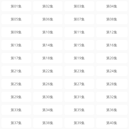
第01集
第02集
第03集
第04集
第05集
第06集
第07集
第08集
第09集
第10集
第11集
第12集
第13集
第14集
第15集
第16集
第17集
第18集
第19集
第20集
第21集
第22集
第23集
第24集
第25集
第26集
第27集
第28集
第29集
第30集
第31集
第32集
第33集
第34集
第35集
第36集
第37集
第38集
第39集
第40集