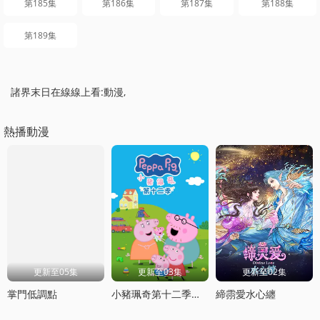
第185集
第186集
第187集
第188集
第189集
諸界末日在線線上看:動漫,
熱播動漫
更新至05集
更新至03集
更新至02集
掌門低調點
小豬珮奇第十二季國語
締霛愛水心纏