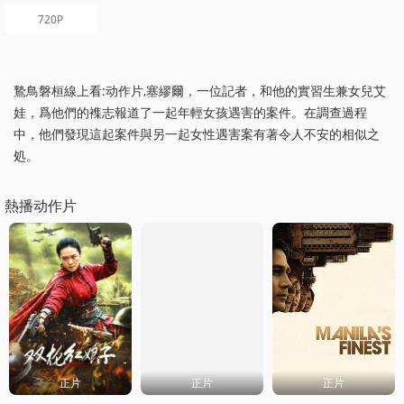
720P
鷙鳥磐桓線上看:动作片,塞繆爾，一位記者，和他的實習生兼女兒艾
娃，爲他們的襍志報道了一起年輕女孩遇害的案件。在調查過程
中，他們發現這起案件與另一起女性遇害案有著令人不安的相似之
処。
熱播动作片
正片
正片
正片