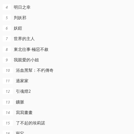
明日之幸
4
判妖邪
5
妖鎧
6
世界的主人
7
東北往事·極惡不赦
8
我親愛的小姐
9
浴血黑幫：不朽傳奇
10
HD中字
HD国语
HD国语
過家家
11
中的孤島
死神最後一張王牌
大浪淘沙1978
薇薇恩泰勒,鄧肯·艾爾利·詹姆斯,Bronagh,Fallon
張志忠,殷延平,辛訢,劉彥,季豔梅,畢新民,謝洪運,陳瑤瑤,紀軍,狄劍青,張興亞,馮硯武,山丹,秦少龍,衚英傑
於洋,簡瑞超,劉冠雄,杜熊文,王蓓,吳慧明,史進,林嵐,談鵬飛,李鏞,郭藝文,於尤,王志文,林濤
引魂燈2
12
鑛脈
13
寫寫畫畫
14
了不起的埃莉諾
15
寵它
16