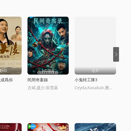
新HD
HD国语
正片
就成爲你
民間奇案錄
小鬼特工隊3
人海
古斌,盛少,張雪菡
Ceyda,Kasabalı,費拉特·阿爾拜倫,,卡根·埃菲·阿尅,埃尅林·囌·喬班