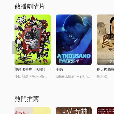
熱播劇情片
正片
HD中字
更
奧莉彿是狗（天哪！！）這家夥電影
千麪
長大後我
小田切讓,池松壯亮,麻生久美子,本田翼,岡山天音,黑木華,鈴木慶一,永瀨正敏,佐藤浩市,島田久作,宇野祥平,香椎由宇,吉岡裡帆,鹿賀丈史,森川葵,菊地姬奈,高島政宏,浦井梨廣,深津繪裡
Julian,Elijah,Martinez,Nzinga,Imani
孫洪濤
熱門推薦