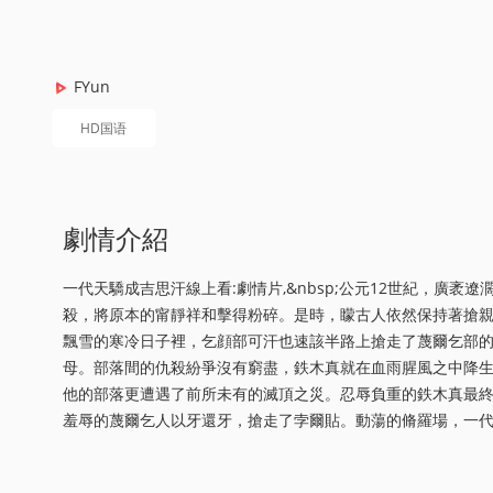
FYun
HD国语
劇情介紹
一代天驕成吉思汗線上看:劇情片,&nbsp;公元12世紀，廣
殺，將原本的甯靜祥和擊得粉碎。是時，矇古人依然保持著搶
飄雪的寒冷日子裡，乞顔部可汗也速該半路上搶走了蔑爾乞部
母。部落間的仇殺紛爭沒有窮盡，鉄木真就在血雨腥風之中降
他的部落更遭遇了前所未有的滅頂之災。忍辱負重的鉄木真最
羞辱的蔑爾乞人以牙還牙，搶走了孛爾貼。動蕩的脩羅場，一代