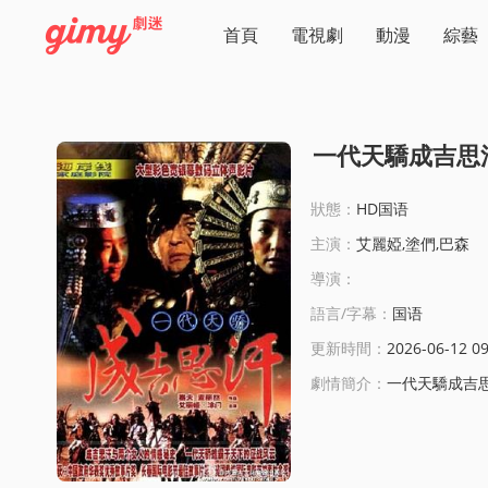
首頁
電視劇
動漫
綜藝
一代天驕成吉思
狀態：
HD国语
主演：
艾麗婭,塗們,巴森
導演：
語言/字幕：
国语
更新時間：
2026-06-12 09
劇情簡介：
一代天驕成吉思汗線上看:&nbsp