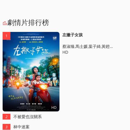
劇情片排行榜

左撇子女孩
1
蔡淑臻,馬士媛,葉子綺,黃鐙煇,陳慕義,張允曦,趙心妍,夏騰宏,林嫣
HD
HD
不被愛也沒關系
2
林中迷案
3