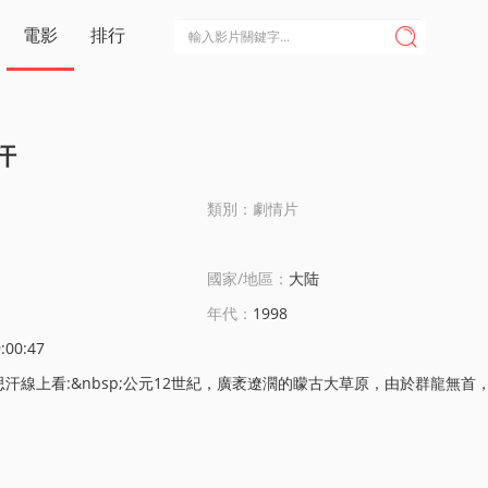
電影
排行

汗
類別：劇情片
國家/地區：
大陆
年代：
1998
:00:47
;公元12世紀，廣袤遼濶的矇古大草原，由於群龍無首，不同部落之間征伐兼竝，屠戮仇殺，將原本的甯靜祥和擊得粉碎。是時，矇古人依然保持著搶親習俗，他們相信婚姻成就的越快，