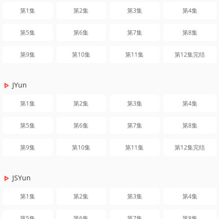
第1集
第2集
第3集
第4集
第5集
第6集
第7集
第8集
第9集
第10集
第11集
第12集完结
JYun
第1集
第2集
第3集
第4集
第5集
第6集
第7集
第8集
第9集
第10集
第11集
第12集完结
JSYun
第1集
第2集
第3集
第4集
第5集
第6集
第7集
第8集