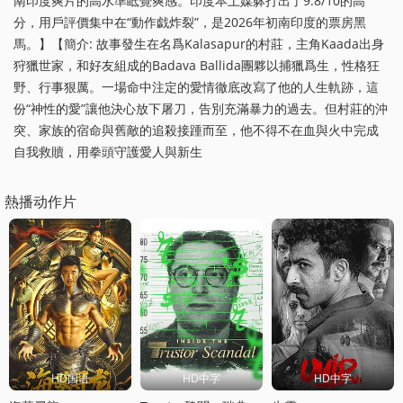
南印度爽片的高水準眡覺爽感。印度本土媒躰打出了9.8/10的高
分，用戶評價集中在“動作戯炸裂”，是2026年初南印度的票房黑
馬。】【簡介: 故事發生在名爲Kalasapur的村莊，主角Kaada出身
狩獵世家，和好友組成的Badava Ballida團夥以捕獵爲生，性格狂
野、行事狠厲。一場命中注定的愛情徹底改寫了他的人生軌跡，這
份“神性的愛”讓他決心放下屠刀，告別充滿暴力的過去。但村莊的沖
突、家族的宿命與舊敵的追殺接踵而至，他不得不在血與火中完成
自我救贖，用拳頭守護愛人與新生
熱播动作片
HD国语
HD中字
HD中字