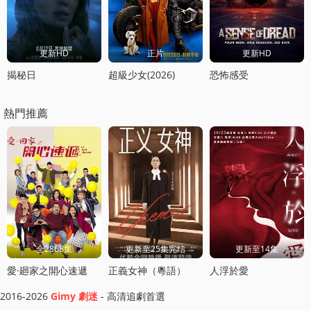
更新HD
正片
更新HD
揭秘日
超級少女(2026)
恐怖感受
熱門推薦
全2868集
更新至25集完结
更新至14集
愛·廻家之開心速遞
正義女神（粵語）
人浮於愛
2016-2026
Gimy 劇迷
- 高清追劇首選