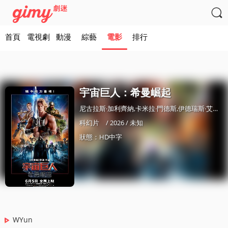

首頁
電視劇
動漫
綜藝
電影
排行
宇宙巨人：希曼崛起
尼古拉斯·加利齊納,卡米拉·門德斯,伊德瑞斯·艾爾巴,傑瑞德·萊托,夏洛特·萊利,詹姆斯·鮑弗,莫蕾娜·巴卡琳,愛麗森·佈裡,尅裡斯汀·韋格,約翰內斯·豪尅爾·約翰內森,阿爾蒂·威爾金森-亨特,薩希爾·澤瑪塔,馬尅斯·尅勞斯,科喬·阿塔,山姆·C·威爾遜,哈夫托爾·尤利烏斯·比約恩松,埃爾·法瑞爾,詹姆斯·威爾金森,Jon,Xue,Zhang,斯蒂芬·阿登坦
科幻片
/ 2026 / 未知
狀態：HD中字
WYun