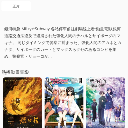
正片
銀河特急 Milky✩Subway 各站停車前往劇場線上看:動畫電影,銀河
道路交通法違反で逮捕された強化人間のチハルとサイボーグのマ
キナ。 同じタイミングで警察に捕まった、強化人間のアカネとカ
ナタ、サイボーグのカートとマックスらクセのあるコンビを集
め、警察官・リョーコが...
熱播動畫電影