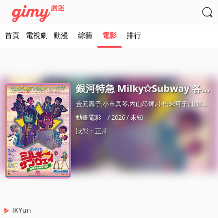

首頁
電視劇
動漫
綜藝
電影
排行
銀河特急 Milky✩Subway 各站停車前往劇場
金元壽子,小市真琴,內山昂煇,小松未可子,山穀祥生,藤原由林,寺澤百花,永瀨安奈
動畫電影
/ 2026 / 未知
狀態：正片
IKYun