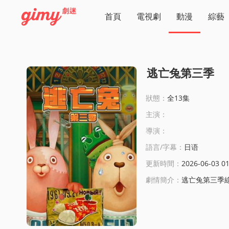
首頁
電視劇
動漫
綜藝
逃亡兔第三季
狀態：
全13集
主演：
導演：
語言/字幕：
日语
更新時間：
2026-06-03 01
劇情簡介：
逃亡兔第三季線上看:兔子基裡連