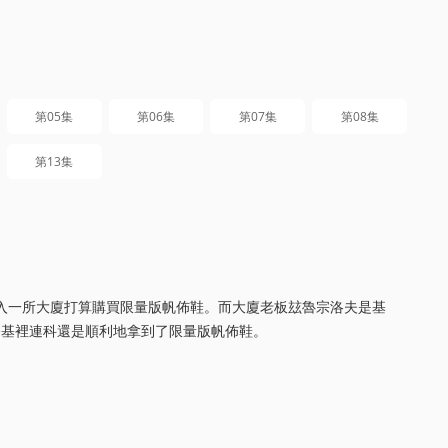
第05集
第06集
第07集
第08集
第13集
進入一所大廈打算購買限量版帆佈鞋。而大廈老板玆魯宗洛夫是基
終基裡連科還是順利地拿到了限量版帆佈鞋。