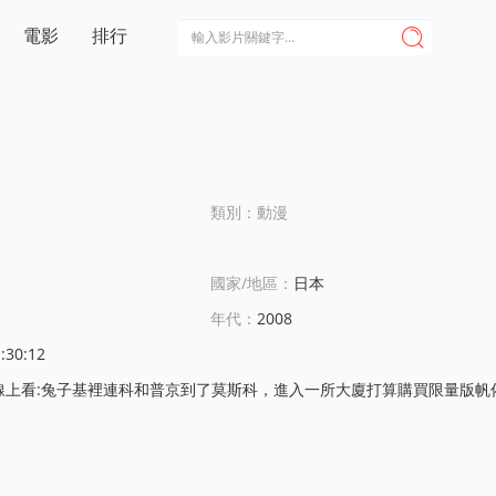
電影
排行

類別：動漫
國家/地區：
日本
年代：
2008
:30:12
科和普京到了莫斯科，進入一所大廈打算購買限量版帆佈鞋。而大廈老板玆魯宗洛夫是基裡連科從前的手下，兩人積仇已久。老板打算除掉他倆，可最終基裡連科還是順利地拿