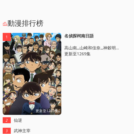
動漫排行榜

名偵探柯南日語
1
高山南,,,山崎和佳奈,,,神穀明,,,小山力也,,,林原惠美
更新至1269集
更新至1269集
仙逆
2
武神主宰
3