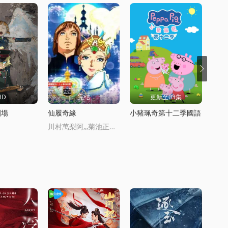
HD
完结
更新至03集
劇場
仙履奇緣
小豬珮奇第十二季國語
新成
川村萬梨阿,,,菊池正美,,,三田友子,,,辻勉,,,中澤彌生