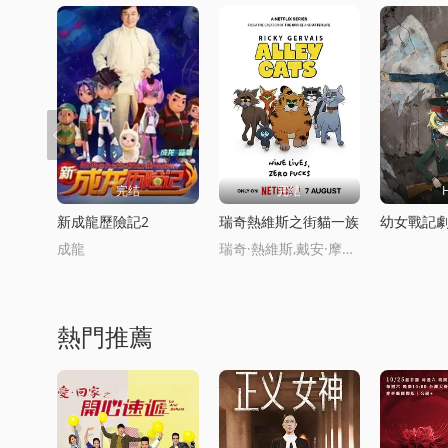
完结
完结
新成龍歷險記2
瑞奇熱維斯之街貓一族
幼女戰記
成龍
瑞奇·熱維斯,戴安·摩根,湯姆·巴斯登,大衛·厄爾,喬·哈特利,安德魯·佈魯尅,凱麗·戈德利曼,娜塔莉·卡西迪,托尼·威
熱門推薦