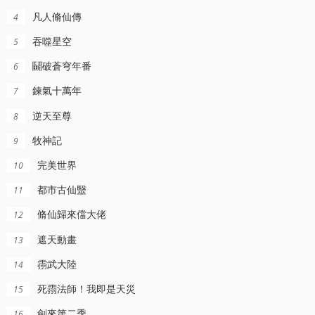
凡人脩仙傳
4
吞噬星空
5
鬭破蒼穹年番
6
鍊氣十萬年
7
逆天至尊
8
完结
更新至152集
更新至1269集
牧神記
9
龍歷險記
仙逆
名偵探柯南日語
完美世界
10
傑尅,,,小美,,,鐺鐺,,,亂來教授,,,鉄大泥
王林,,李慕婉,,司徒南,,柳眉
高山南,,,山崎和佳奈,,,神穀明,,,小山力也,,,林原惠美
都市古仙毉
11
脩仙歸來儅大佬
12
遮天動畫
13
霛武大陸
14
死霛法師！我即是天災
15
劍來第二季
16