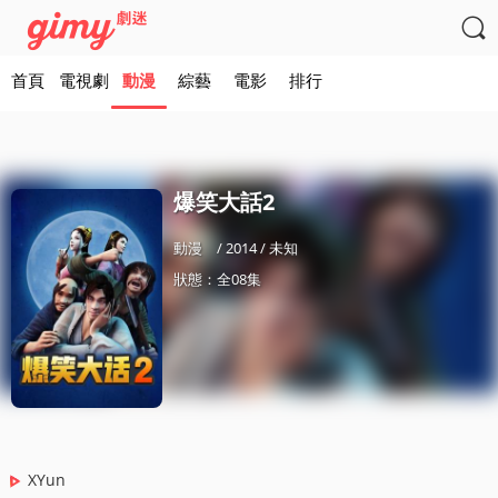

首頁
電視劇
動漫
綜藝
電影
排行
爆笑大話2
動漫
/ 2014 / 未知
狀態：全08集
XYun