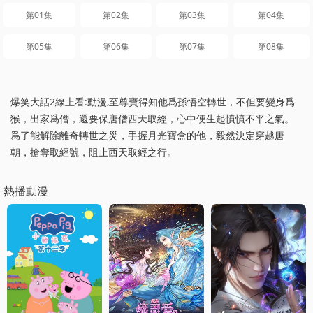
第01集
第02集
第03集
第04集
第05集
第06集
第07集
第08集
爆笑大話2線上看:動漫,至尊寶得知他爲孫悟空轉世，不但要變身爲
猴，出家爲僧，還要保唐僧西天取經，心中便生起憤憤不平之氣。
爲了能解除離奇轉世之災，手握月光寶盒的他，毅然決定穿越唐
朝，搶奪取經號，阻止西天取經之行。
熱播動漫