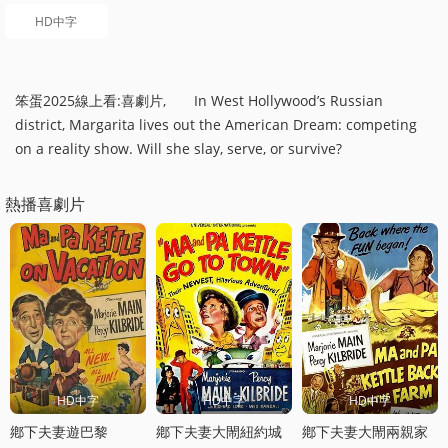
HD中字
笨蛋2025線上看:喜劇片, In West Hollywood’s Russian
district, Margarita lives out the American Dream: competing
on a reality show. Will she slay, serve, or survive?
熱播喜劇片
HD中字
HD中字
HD中字
鄕下夫妻遊巴黎
鄕下夫妻大閙紐約城
鄕下夫妻大閙兩親家