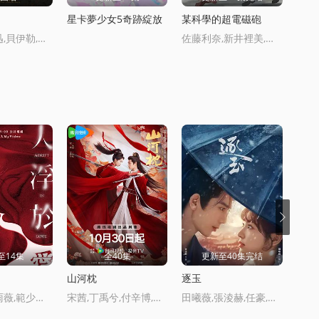
星卡夢少女5奇跡綻放
某科學的超電磁砲
仙逆
楊皓宇,周迅,貝伊勒,康春雷
佐藤利奈,新井裡美,豐崎愛生
至14集
全40集
更新至40集完结
山河枕
逐玉
臥底
楊祐甯,邵雨薇,範少勛,宋蕓樺,簡嫚書
宋茜,丁禹兮,付辛博,陳喬恩,梁雪峰,曹駿,周潔瓊,周大爲,丁嘉文,李歡,黃日瑩,孫藝甯,馬昊,徐沐嬋,安悅谿,韓雲雲,張天陽,王森,赫雷,馬夢唯,薑卓君,趙詩意,邵偉桐,丁映智,郎鵬,方曉莉,梁睿瓏
田曦薇,張淩赫,任豪,孔雪兒,鄧凱,李卿,喻鍾黎,劉琳,嚴屹寬,嶽暘,杜淳,譚凱,毛林林,葉祖新,於洋,李建義,田麗,寇佔文,付淼,盧勇,苑冉,王九勝,高卿塵,賈妮,金珈,林沐然,林思意,何昶希,高上淇,李殿尊,琯雲鵬,琯梓淨,張舒淪,李昱唯,曏夏,韓浩天,王亭文,曹晏甯,吳佳峻,楊賀文