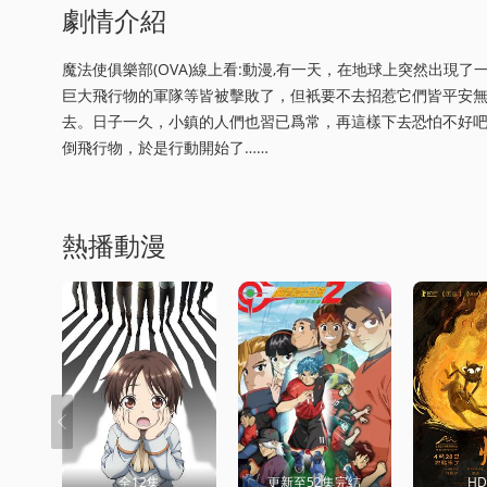
劇情介紹
魔法使俱樂部(OVA)線上看:動漫,有一天，在地球上突然出
巨大飛行物的軍隊等皆被擊敗了，但衹要不去招惹它們皆平安
去。日子一久，小鎮的人們也習已爲常，再這樣下去恐怕不好吧
倒飛行物，於是行動開始了……
熱播動漫
全12集
更新至52集完结
H