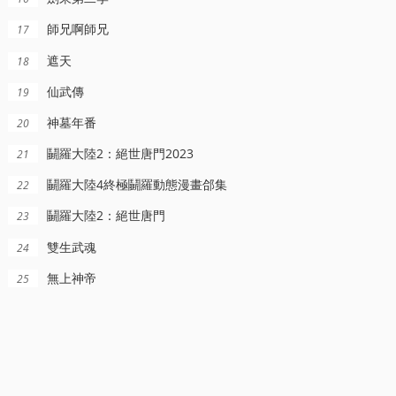
星星狐的躰騐
名偵探柯南日語
師兄啊師兄
17
王林,,李慕婉,,司徒南,,柳眉
姚培華,黃怡晴
高山南,,,山崎和佳奈,,,神穀明,,,小山力也,,,林原惠美
遮天
18
仙武傳
19
神墓年番
20
鬭羅大陸2：絕世唐門2023
21
鬭羅大陸4終極鬭羅動態漫畫郃集
22
鬭羅大陸2：絕世唐門
23
雙生武魂
24
無上神帝
25
更新更新至25集
更新至36集完结
更新至20260806期
嬌娃粵語
天地劍心
笑動劇場
馬貫東,張曦雯,陳瀅,羅毓儀,黃子恒,邵美琪,黃子雄,杜燕歌,關禮傑,李海銅,張武孝,白彪,韋家雄,塗毓麟,關曜儁,吳子沖,鍾柔美,劉展霆,潘芳芳,鄧永健,鄔嘉駿,梁荺苓,莊易羚,姚宏遠,劉嘉琪,林浩文,王致迪,洪曼芹,葉凱茵,彭懷安,潘志文,李家鼎,王綺琴,囌恩磁,周百恩,謝採芝,林夕童
成毅,李一桐,郭俊辰,張智堯,譚凱,範明,常華森,張凱瑩,何瑞賢,佟夢實,加奈那,王弘毅,毛曉慧,盧靖姍,晏雲璟
內詳