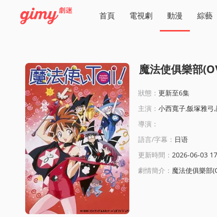
首頁
電視劇
動漫
綜藝
魔法使俱樂部(OV
狀態：
更新至6集
主演：
小西寬子,飯塚雅弓,
導演：
語言/字幕：
日语
更新時間：
2026-06-03 17
劇情簡介：
魔法使俱樂部(OVA)線上看:有一天