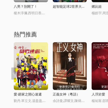
八男？別閙了！
超智能足球2世界大賽篇
燃比娃
榎木淳彌,西明日香,三村有己,小松未可子,市道真央,下野紘,高塚智人,杉田智和,野上尤加奈,浪川大輔,屋良有作,山根雅史
熱門推薦
更新至第2867集
更新至25集完结
更新
愛·廻家之開心速遞
正義女神（粵語）
人浮於愛
劉丹,單立文,湯盈盈,呂慧儀,羅樂林,馬貫東,囌韻姿,周嘉洛,陳濬霆,吳偉豪
佘詩曼,譚耀文,陳煒,周嘉洛,許紹雄,馬貫東,蔣祖曼,戴祖儀,文頌嫻