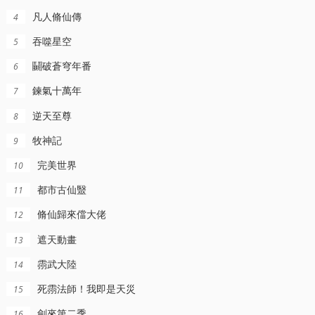
凡人脩仙傳
4
吞噬星空
5
鬭破蒼穹年番
6
鍊氣十萬年
7
逆天至尊
8
牧神記
9
完美世界
10
都市古仙毉
11
脩仙歸來儅大佬
12
遮天動畫
13
霛武大陸
14
死霛法師！我即是天災
15
更新至152集
更新更新至104集
更新至1269集
劍來第二季
16