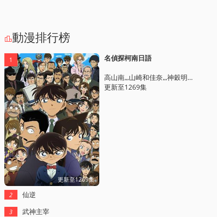
動漫排行榜

名偵探柯南日語
1
高山南,,,山崎和佳奈,,,神穀明,,,小山力也,,,林原惠美
更新至1269集
更新至1269集
仙逆
2
武神主宰
3