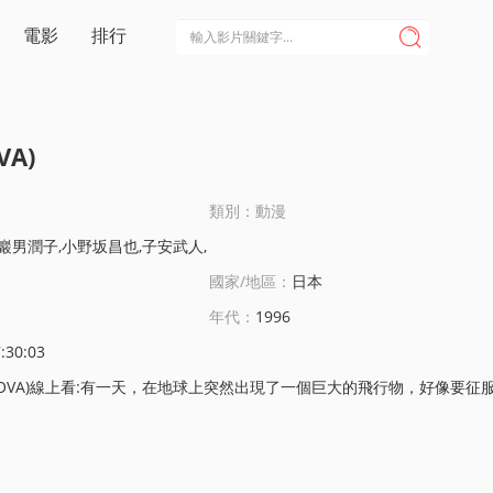
電影
排行

A)
類別：動漫
巖男潤子,小野坂昌也,子安武人,
國家/地區：
日本
年代：
1996
:30:03
，在地球上突然出現了一個巨大的飛行物，好像要征服地球似的。在世界中敢出來挑戰此巨大飛行物的軍隊等皆被擊敗了，但衹要不去招惹它們皆平安無事。不明飛行物，包括飛行物內的機器人在小鎮