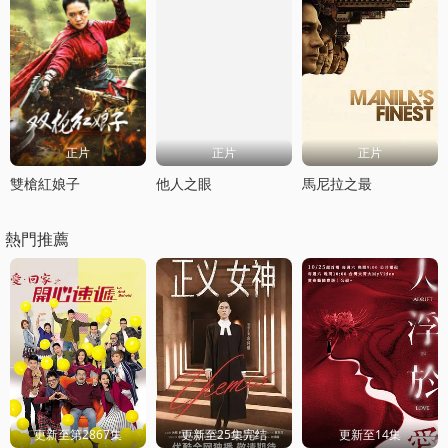
正片
正片
正片
雙槍紅娘子
他人之眼
馬尼拉之最
熱門推薦
更新至第2867集
更新至25集完结
更新至14集