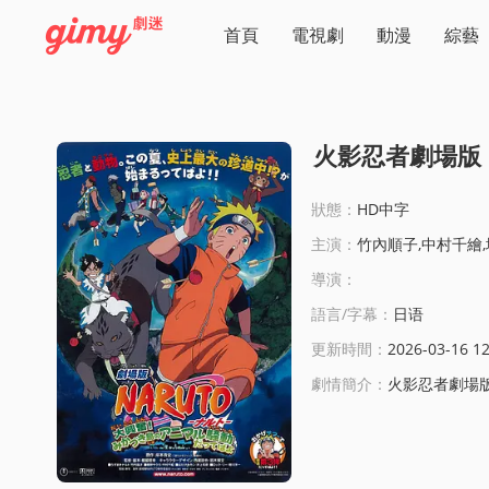
首頁
電視劇
動漫
綜藝
火影忍者劇場版
狀態：
HD中字
主演：
竹內順子,中村千繪,增川洋一,井上和彥,大塚明夫,池
導演：
語言/字幕：
日语
更新時間：
2026-03-16 12
劇情簡介：
火影忍者劇場版：大興奮！三日月島的動物