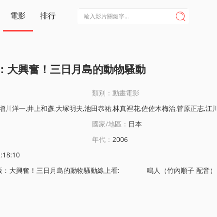
電影
排行

：大興奮！三日月島的動物騷動
類別：動畫電影
田恭祐,林真裡花,佐佐木梅治,菅原正志,江川央生,七緒春日,濱田賢二,宗矢樹賴,加藤將之,松本大,鈴木圭悟,西村知道,濱口平吾,濱口京子,松本康太,西川晃啓,柳澤榮治,船木真人,木川繪理子,須部
國家/地區：
日本
年代：
2006
:18:10
騷動線上看: 鳴人（竹內順子 配音）、小櫻（中村千繪 配音）、卡卡西（井上和彥 配音）和小李（増川洋一 配音）四人接到新的任務，他們要護送月之國王子月滿廻國。月之國位於三日月島，該國超級富