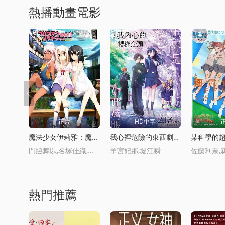
熱播動畫電影
正片
HD中字
魔法少女伊莉雅：魔法少女in溫泉旅行
我心裡危險的東西劇場版
門脇舞以,名塚佳織,植田佳奈
羊宮妃那,堀江瞬
熱門推薦