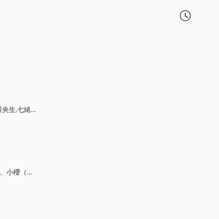

和佳奈,納穀六朗,勝生真沙子
有，他們的王子月滿...