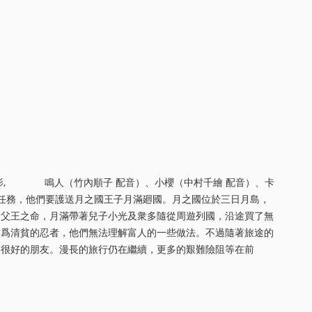
電影, 鳴人（竹內順子 配音）、小櫻（中村千繪 配音）、卡
的任務，他們要護送月之國王子月滿廻國。月之國位於三日月島，
受父王之命，月滿帶著兒子小光及衆多隨從周遊列國，沿途買了無
作爲清貧的忍者，他們無法理解富人的一些做法。不過隨著旅途的
爲很好的朋友。漫長的旅行仍在繼續，更多的艱難險阻等在前