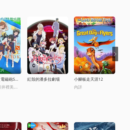
正片
正片
HD中字
某科學的超電磁砲SOVA
紅殼的潘多拉劇場
小腳板走天涯12
佐藤利奈,新井裡美,豐崎愛生
內詳