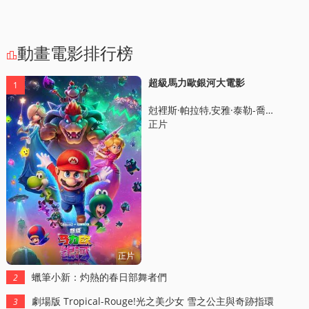
動畫電影排行榜

超級馬力歐銀河大電影
1
尅裡斯·帕拉特,安雅·泰勒-喬伊,查理·戴,傑尅·佈萊尅,佈麗·拉爾森,唐納德·格洛弗,本·薩弗迪,科甘-邁尅爾·凱,凱文·邁尅爾·理查德森,路易斯·古玆曼,伊薩·雷,格倫·鮑威爾,蘿珊娜·奧德嘉
正片
正片
蠟筆小新：灼熱的春日部舞者們
2
劇場版 Tropical-Rouge!光之美少女 雪之公主與奇跡指環！
3