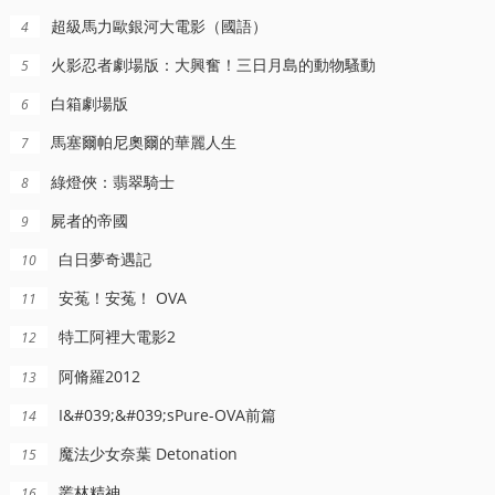
超級馬力歐銀河大電影（國語）
4
火影忍者劇場版：大興奮！三日月島的動物騷動
5
白箱劇場版
6
馬塞爾帕尼奧爾的華麗人生
7
綠燈俠：翡翠騎士
8
屍者的帝國
9
白日夢奇遇記
10
正片
HD中字
HD中字
安菟！安菟！ OVA
11
某科學的超電磁砲OVA：禦坂學姐現在是焦點人物
通往夏天的隧道再見的出口日語
樂高迪士尼公主：城堡歷險
佐藤利奈,新井裡美,豐崎愛生
鈴鹿央士,飯豐萬理江,小宮有紗,照井春佳,小山力也,小林星蘭
曼迪·摩爾,吉姆·卡明斯,奧麗伊·卡瓦洛,裘蒂·班森,阿尼卡·諾尼·羅斯,傑夫·貝內特,科裡·伯頓,喬·安妮·沃利,斯科特·懷特,理查德·懷特,Megan,Rees,Katie,Von,Till,Barrett,Leddy,Roland,Rubio,Wolfie,Trausch
特工阿裡大電影2
12
阿脩羅2012
13
I&#039;&#039;sPure-OVA前篇
14
魔法少女奈葉 Detonation
15
叢林精神
16