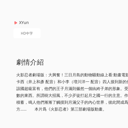
XYun
HD中字
劇情介紹
火影忍者劇場版：大興奮！三日月島的動物騷動線上看:動畫
卡西（井上和彥 配音）和小李（増川洋一 配音）四人接到新
該國超級富有，他們的王子月滿則儼然一個紈絝子弟的形象。
數的東西。所謂樹大招風，不少歹徒打起月之國一行的主意。
積蓄，鳴人他們漸漸了觸摸到月滿父子的內心世界，彼此間成
方…… 本片爲《火影忍者》第三部劇場版動畫。