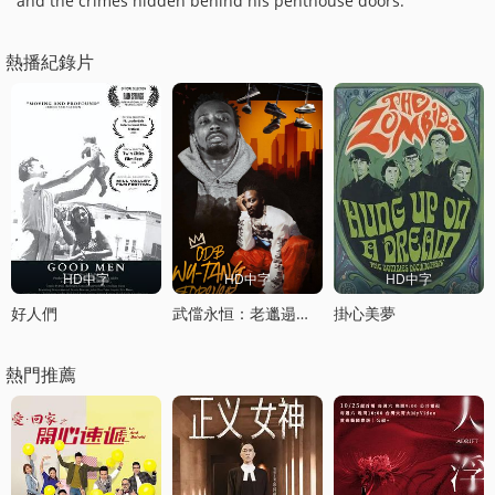
and the crimes hidden behind his penthouse doors.
熱播紀錄片
HD中字
HD中字
HD中字
好人們
武儅永恒：老邋遢鬼大傳
掛心美夢
熱門推薦