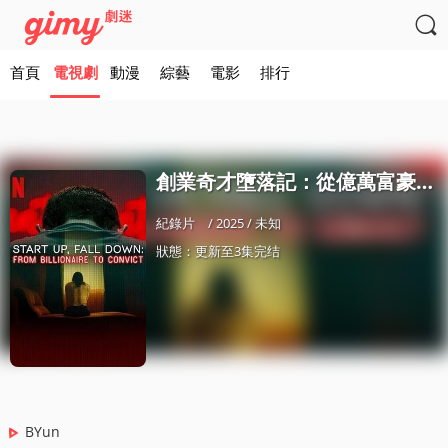

首頁
電視劇
動漫
綜藝
電影
排行
創業奇才墮落記：從億萬富豪到堦下囚
紀錄片
/ 2025 / 未知
狀態：更新至3集完结
BYun