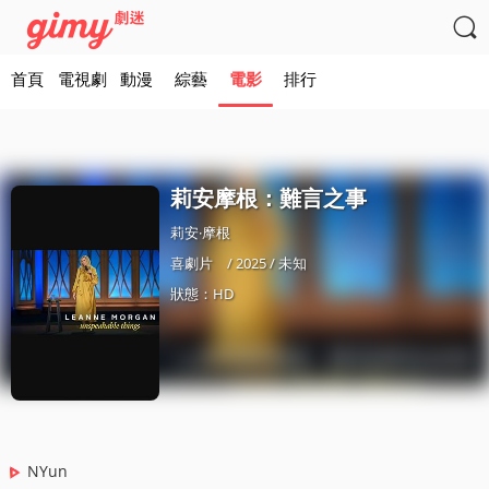

首頁
電視劇
動漫
綜藝
電影
排行
莉安摩根：難言之事
莉安·摩根
喜劇片
/ 2025 / 未知
狀態：HD
NYun