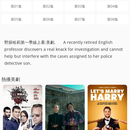
第01集
第02集
第03集
第04集
第05集
第06集
第07集
第08集
野探哈莉第一季線上看:美劇, A recently retired English
professor discovers a real knack for investigation and cannot
help but interfere with the cases assigned to her police
detective son.
熱播美劇