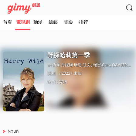

首頁
電視劇
動漫
綜藝
電影
排行
野探哈莉第一季
簡·西摩,丹妮爾·瑞恩,凱文·J·瑞恩,Ciara,O&#039;Callaghan,斯圖爾特·格雷厄姆,Rohan,Nedd,Rose,O&#039;Neill,Anthony,Delaney,艾米·衚伯曼,Morgan,C.,Jones,保羅·泰來尅,Maghnús,Foy,Conor,Lambert,亞儅·弗格斯,Serena,Kennedy,斯蒂芬·霍根,Gina,Costigan,Lynette,Callaghan,愛麗絲·麥卡錫,保羅·雷德,艾登·奧黑爾,艾米·德·畢罕,諾瑪·
美劇
/ 2022 / 未知
狀態：完结
NYun